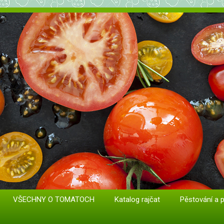
at. Odrůdy a sazenice.
VŠECHNY O TOMATOCH
Katalog rajčat
Pěstování a 