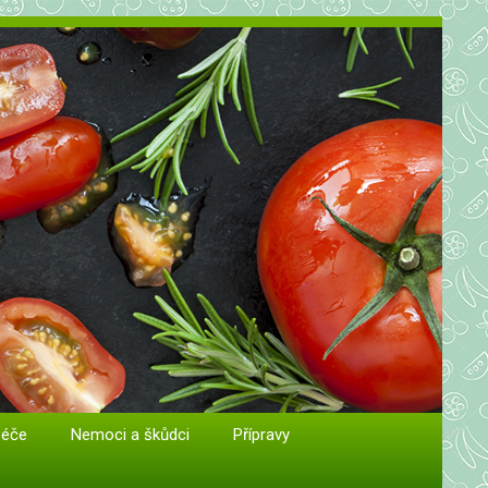
péče
Nemoci a škůdci
Přípravy