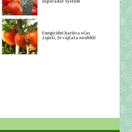
uspořádat systém
Fungicidní bariéra včas
zajistí, že rajčata neublíží