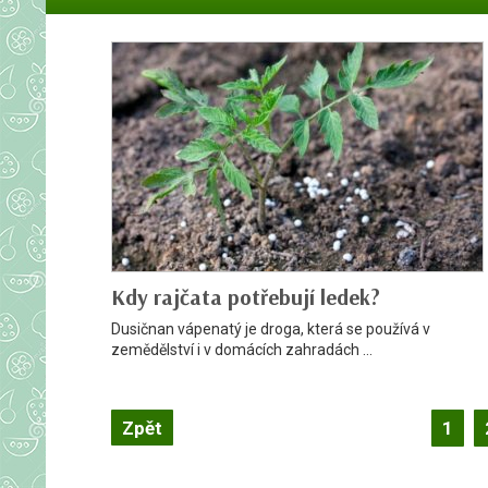
Kdy rajčata potřebují ledek?
Dusičnan vápenatý je droga, která se používá v
zemědělství i v domácích zahradách ...
Záznam
Zpět
1
navigace