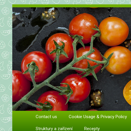
Vše o rajčatech. Pěstování rajč
Contact us
Cookie Usage & Privacy Policy
Pěstování a péče o rajčata
Struktury a zařízení
Recepty