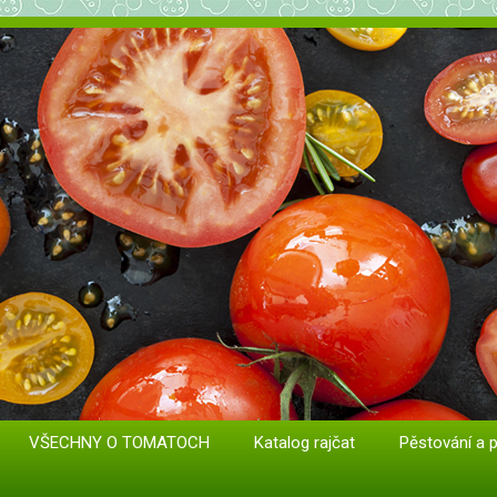
at. Odrůdy a sazenice.
VŠECHNY O TOMATOCH
Katalog rajčat
Pěstování a 