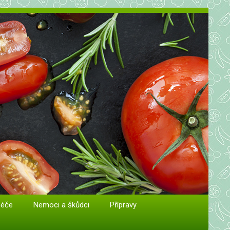
péče
Nemoci a škůdci
Přípravy