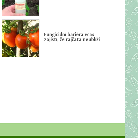
Fungicidní bariéra včas
zajistí, že rajčata neublíží