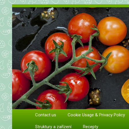
Vše o rajčatech. Pěstování rajč
Contact us
Cookie Usage & Privacy Policy
Pěstování a péče o rajčata
Struktury a zařízení
Recepty