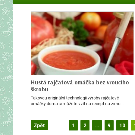
Hustá rajčatová omáčka bez vroucího
škrobu
Takovou originální technologii výroby rajčatové
omáčky doma si můžete vzít na recept na zimu ...
Záznam
Zpět
1
2
…
9
10
navigace