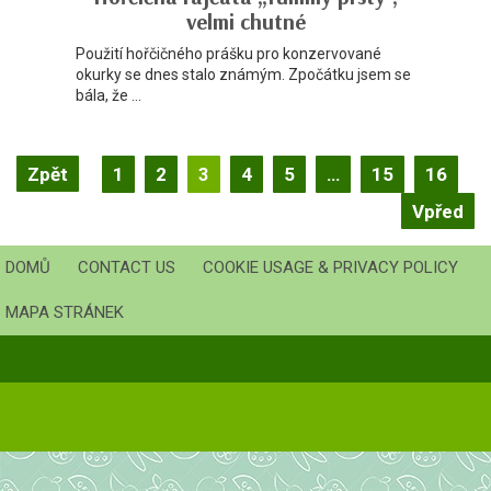
velmi chutné
Použití hořčičného prášku pro konzervované
okurky se dnes stalo známým. Zpočátku jsem se
bála, že ...
Záznam
Zpět
1
2
3
4
5
…
15
16
navigace
Vpřed
DOMŮ
CONTACT US
COOKIE USAGE & PRIVACY POLICY
MAPA STRÁNEK