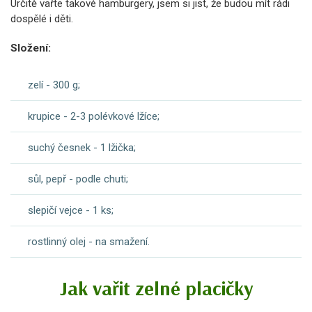
Určitě vařte takové hamburgery, jsem si jist, že budou mít rádi
dospělé i děti.
Složení:
zelí - 300 g;
krupice - 2-3 polévkové lžíce;
suchý česnek - 1 lžička;
sůl, pepř - podle chuti;
slepičí vejce - 1 ks;
rostlinný olej - na smažení.
Jak vařit zelné placičky