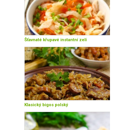
Šťavnaté křupavé instantní zelí
Klasický bigos polský