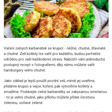
Vaření zelných karbanátek se krupicí - něžné, chutné, šťavnaté
a chutné.
Zelí kotlety lze vařit pro každého, budou perfektní
odrůdou pro vaši každodenní stravu. Nabízím vám jednoduchý
postupný recept s fotografiemi, díky němu můžete vařit
hamburgery velmi chutné.
Jako základ je lepší použít pozdní zelí, mírně jej uvaříme,
přidáme krupici a vejce, koření, pak vytvoříme kotlety a
smažíme. Podávejte zelné karbanátky se zakysanou smetanou
- to je velmi chutné, jako přílohu můžete přidat čerstvou
zeleninu, voňavé zelené.