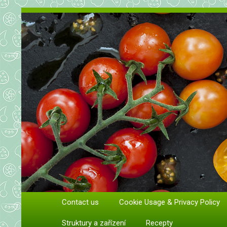
Vše o rajčatech. Pěstování rajč
Contact us
Cookie Usage & Privacy Policy
Pěstování a péče o rajčata
Struktury a zařízení
Recepty