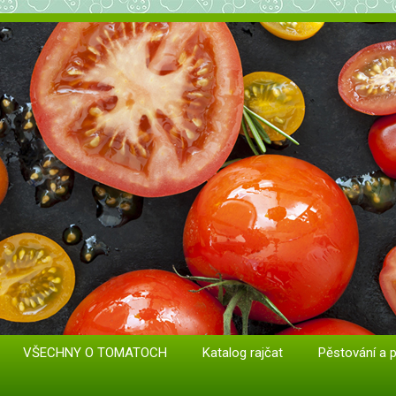
at. Odrůdy a sazenice.
VŠECHNY O TOMATOCH
Katalog rajčat
Pěstování a 