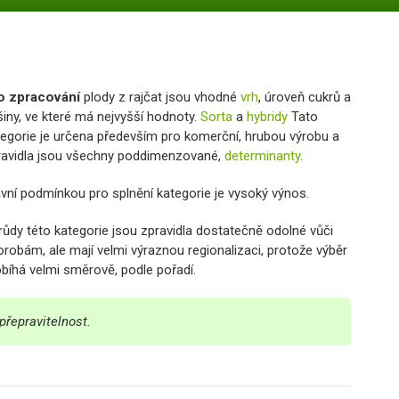
o zpracování
plody z rajčat jsou vhodné
vrh
, úroveň cukrů a
iny, ve které má nejvyšší hodnoty.
Sorta
a
hybridy
Tato
tegorie je určena především pro komerční, hrubou výrobu a
ravidla jsou všechny poddimenzované,
determinanty
.
avní podmínkou pro splnění kategorie je vysoký výnos.
růdy této kategorie jsou zpravidla dostatečně odolné vůči
robám, ale mají velmi výraznou regionalizaci, protože výběr
bíhá velmi směrově, podle pořadí.
přepravitelnost.