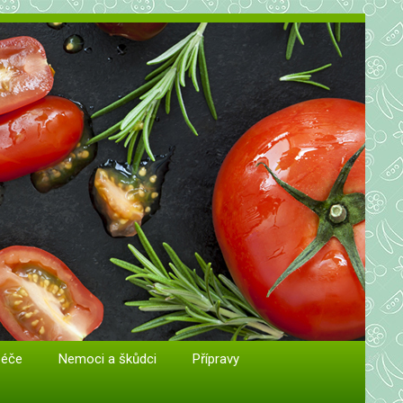
péče
Nemoci a škůdci
Přípravy