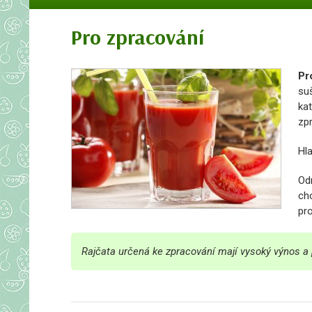
Pro zpracování
Pr
suš
ka
zp
Hl
Od
cho
pro
Rajčata určená ke zpracování mají vysoký výnos a 