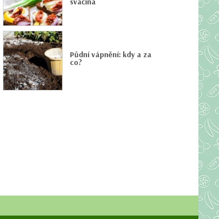
svačina
Půdní vápnění: kdy a za
co?