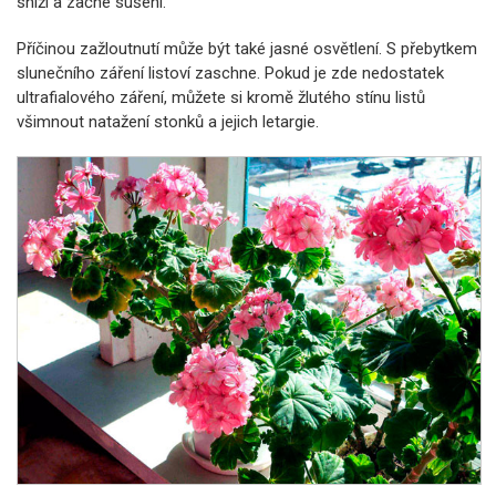
sníží a začne sušení.
Příčinou zažloutnutí může být také jasné osvětlení. S přebytkem
slunečního záření listoví zaschne. Pokud je zde nedostatek
ultrafialového záření, můžete si kromě žlutého stínu listů
všimnout natažení stonků a jejich letargie.