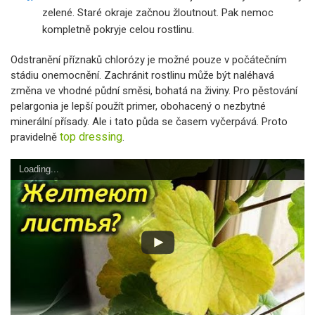
zelené. Staré okraje začnou žloutnout. Pak nemoc
kompletně pokryje celou rostlinu.
Odstranění příznaků chlorózy je možné pouze v počátečním
stádiu onemocnění. Zachránit rostlinu může být naléhavá
změna ve vhodné půdní směsi, bohatá na živiny. Pro pěstování
pelargonia je lepší použít primer, obohacený o nezbytné
minerální přísady. Ale i tato půda se časem vyčerpává. Proto
top dressing
pravidelně
.
Loading...