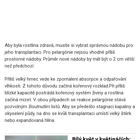
Aby byla rostlina zdravá, musíte si vybrat správnou nádobu pro
jeho transplantaci. Pro pelargónie nejsou vhodné příliš
prostorné nádoby. Průměr nové nádoby by měl být o 2 cm větší
než předchozí.
Příliš velký hrnec vede ke zpomalení absorpce a odpařování
vlhkosti. Z tohoto důvodu začíná kořenový rozklad.Při příliš
blízké kapacitě postrádá kořenový systém živiny a rostlina
začíná mizet. V obou případech se reakce pelargónie stává
pozvolným žloutnutím listů. Aby se předešlo stagnaci kapaliny a
okyselení půdy, na dno se kvůli transplantaci umístí velký štěrk
nebo expandovaná hlína.
Bílý květ v květináčích: