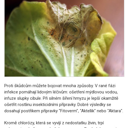
Proti škůdcům můžete bojovat mnoha způsoby. V rané fázi
infekce pomáhají lidovým léčivům: ošetření mýdlovou vodou,
infuze slupky cibule. Při silném šíření hmyzu je lepší okamžitě
ošetřit rostlinu insekticidními přípravky. Dobré výsledky se
dosahují postřikem přípravky "Fitoverm", "Aktellik" nebo "Aktara".
Kromě chlorózy, která se vyvíjí z nedostatku živin, trpí