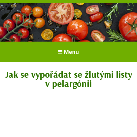
Vše o rajčatech. Pěstování rajčat.
Pěstování a péče o rajčata
Menu
Odrůdy a sazenice.
Jak se vypořádat se žlutými listy
v pelargónii