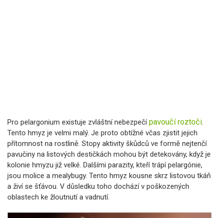
pavoučí roztoči
Pro pelargonium existuje zvláštní nebezpečí
.
Tento hmyz je velmi malý. Je proto obtížné včas zjistit jejich
přítomnost na rostlině. Stopy aktivity škůdců ve formě nejtenčí
pavučiny na listových destičkách mohou být detekovány, když je
kolonie hmyzu již velké. Dalšími parazity, kteří trápí pelargónie,
jsou molice a mealybugy. Tento hmyz kousne skrz listovou tkáň
a živí se šťávou. V důsledku toho dochází v poškozených
oblastech ke žloutnutí a vadnutí.