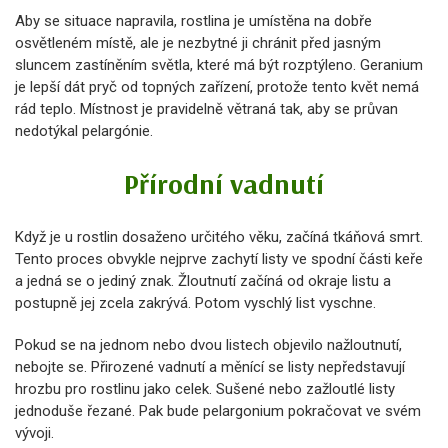
Aby se situace napravila, rostlina je umístěna na dobře
osvětleném místě, ale je nezbytné ji chránit před jasným
sluncem zastíněním světla, které má být rozptýleno. Geranium
je lepší dát pryč od topných zařízení, protože tento květ nemá
rád teplo. Místnost je pravidelně větraná tak, aby se průvan
nedotýkal pelargónie.
Přírodní vadnutí
Když je u rostlin dosaženo určitého věku, začíná tkáňová smrt.
Tento proces obvykle nejprve zachytí listy ve spodní části keře
a jedná se o jediný znak. Žloutnutí začíná od okraje listu a
postupně jej zcela zakrývá. Potom vyschlý list vyschne.
Pokud se na jednom nebo dvou listech objevilo nažloutnutí,
nebojte se. Přirozené vadnutí a měnící se listy nepředstavují
hrozbu pro rostlinu jako celek. Sušené nebo zažloutlé listy
jednoduše řezané. Pak bude pelargonium pokračovat ve svém
vývoji.