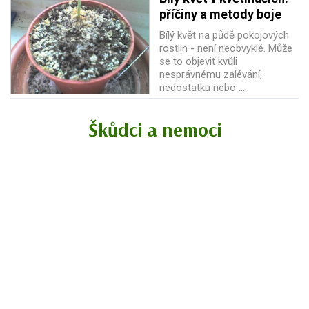
příčiny a metody boje
Bílý květ na půdě pokojových
rostlin - není neobvyklé. Může
se to objevit kvůli
nesprávnému zalévání,
nedostatku nebo ...
Škůdci a nemoci