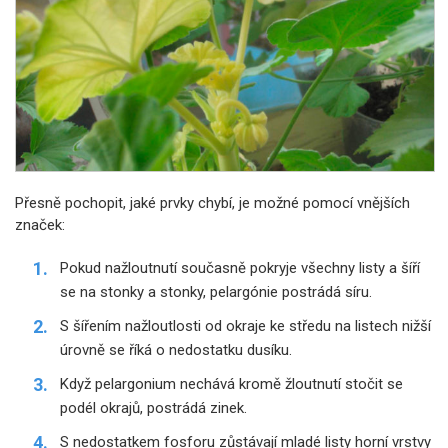
Přesně pochopit, jaké prvky chybí, je možné pomocí vnějších
značek:
Pokud nažloutnutí současně pokryje všechny listy a šíří
se na stonky a stonky, pelargónie postrádá síru.
S šířením nažloutlosti od okraje ke středu na listech nižší
úrovně se říká o nedostatku dusíku.
Když pelargonium nechává kromě žloutnutí stočit se
podél okrajů, postrádá zinek.
S nedostatkem fosforu zůstávají mladé listy horní vrstvy