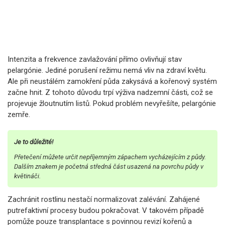
Intenzita a frekvence zavlažování přímo ovlivňují stav
pelargónie. Jediné porušení režimu nemá vliv na zdraví květu.
Ale při neustálém zamokření půda zakysává a kořenový systém
začne hnit. Z tohoto důvodu trpí výživa nadzemní části, což se
projevuje žloutnutím listů. Pokud problém nevyřešíte, pelargónie
zemře.
Je to důležité!
Přetečení můžete určit nepříjemným zápachem vycházejícím z půdy.
Dalším znakem je početná středná část usazená na povrchu půdy v
květináči.
Zachránit rostlinu nestačí normalizovat zalévání. Zahájené
putrefaktivní procesy budou pokračovat. V takovém případě
pomůže pouze transplantace s povinnou revizí kořenů a