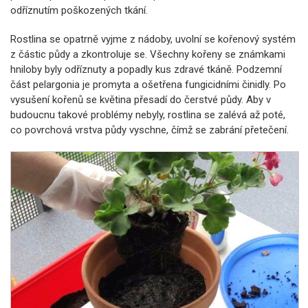
odříznutím poškozených tkání.
Rostlina se opatrně vyjme z nádoby, uvolní se kořenový systém
z částic půdy a zkontroluje se. Všechny kořeny se známkami
hniloby byly odříznuty a popadly kus zdravé tkáně. Podzemní
část pelargonia je promyta a ošetřena fungicidními činidly. Po
vysušení kořenů se květina přesadí do čerstvé půdy. Aby v
budoucnu takové problémy nebyly, rostlina se zalévá až poté,
co povrchová vrstva půdy vyschne, čímž se zabrání přetečení.