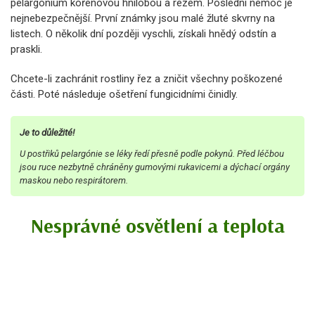
pelargonium kořenovou hnilobou a rezem. Poslední nemoc je
nejnebezpečnější. První známky jsou malé žluté skvrny na
listech. O několik dní později vyschli, získali hnědý odstín a
praskli.
Chcete-li zachránit rostliny řez a zničit všechny poškozené
části. Poté následuje ošetření fungicidními činidly.
Je to důležité!
U postřiků pelargónie se léky ředí přesně podle pokynů. Před léčbou
jsou ruce nezbytně chráněny gumovými rukavicemi a dýchací orgány
maskou nebo respirátorem.
Nesprávné osvětlení a teplota