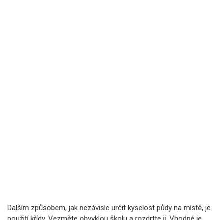
Dalším způsobem, jak nezávisle určit kyselost půdy na místě, je
použití křídy. Vezměte obvyklou školu a rozdrtte ji. Vhodné je