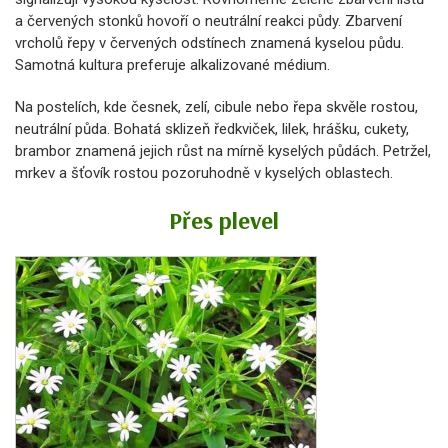
a červených stonků hovoří o neutrální reakci půdy. Zbarvení
vrcholů řepy v červených odstínech znamená kyselou půdu.
Samotná kultura preferuje alkalizované médium.
Na postelích, kde česnek, zelí, cibule nebo řepa skvěle rostou,
neutrální půda. Bohatá sklizeň ředkviček, lilek, hrášku, cukety,
brambor znamená jejich růst na mírně kyselých půdách. Petržel,
mrkev a šťovík rostou pozoruhodně v kyselých oblastech.
Přes plevel