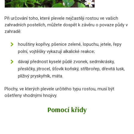
Při určování toho, které plevele nejčastěji rostou ve vašich
zahradních postelích, můžete dospět k závěru o povaze půdy v
zahradě:
houštiny kopřivy, pšenice zelené, lopuchu, jetele, řepy
polní, vojtěšky vykazují alkalické reakce;
dávají přednost kyselé půdě zvonek, sedmikrásky,
přesličky, jitrocel, šťovík koňský, stříbrořep, dřevitá lusk,
plíživý pryskyřník, máta.
Plochy, ve kterých plevele určitého typu rostou, musí být
ošetřeny vhodnými hnojivy.
Pomocí křídy