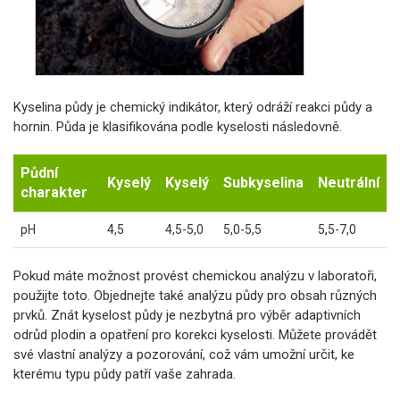
Kyselina půdy je chemický indikátor, který odráží reakci půdy a
hornin. Půda je klasifikována podle kyselosti následovně.
Půdní
Kyselý
Kyselý
Subkyselina
Neutrální
charakter
pH
4,5
4,5-5,0
5,0-5,5
5,5-7,0
Pokud máte možnost provést chemickou analýzu v laboratoři,
použijte toto. Objednejte také analýzu půdy pro obsah různých
prvků. Znát kyselost půdy je nezbytná pro výběr adaptivních
odrůd plodin a opatření pro korekci kyselosti. Můžete provádět
své vlastní analýzy a pozorování, což vám umožní určit, ke
kterému typu půdy patří vaše zahrada.