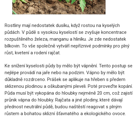
Rostliny mají nedostatek dusíku, když rostou na kyselých
půdách. V půdě s vysokou kyselostí se zvyšuje koncentrace
rozpuštěného železa, manganu a hliníku. Je zde nedostatek
bílkovin. To vše společně vytváří nepříznivé podmínky pro plný
růst, kvetení a rodení rajčat.
Ke snížení kyselosti půdy by mělo být vápnění. Tento postup se
nejlépe provádí na jaře nebo na podzim. Vápno by mělo být
důkladně rozdrceno. Prášek se aplikuje na hřeben s předem
sklizenou plodinou a oškubanými pleveli. Poté proveďte kopání.
Půda musí být vykopána do hloubky nejméně 20 cm, což zajistí
průnik vápna do hloubky. Rajčata a jiné plodiny, které dávají
přednost neutrální půdě, budou naštěstí reagovat s plným
růstem a bohatou sklizní šťavnatého a ekologického ovoce.