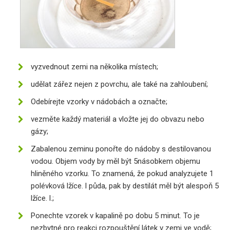
vyzvednout zemi na několika místech;
udělat zářez nejen z povrchu, ale také na zahloubení;
Odebírejte vzorky v nádobách a označte;
vezměte každý materiál a vložte jej do obvazu nebo
gázy;
Zabalenou zeminu ponořte do nádoby s destilovanou
vodou. Objem vody by měl být 5násobkem objemu
hliněného vzorku. To znamená, že pokud analyzujete 1
polévková lžíce. l půda, pak by destilát měl být alespoň 5
lžíce. l.;
Ponechte vzorek v kapalině po dobu 5 minut. To je
nezbytné pro reakci rozpouštění látek v zemi ve vodě;