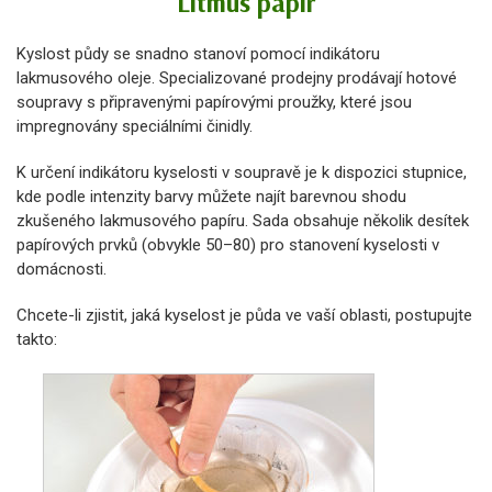
Litmus papír
Kyslost půdy se snadno stanoví pomocí indikátoru
lakmusového oleje. Specializované prodejny prodávají hotové
soupravy s připravenými papírovými proužky, které jsou
impregnovány speciálními činidly.
K určení indikátoru kyselosti v soupravě je k dispozici stupnice,
kde podle intenzity barvy můžete najít barevnou shodu
zkušeného lakmusového papíru. Sada obsahuje několik desítek
papírových prvků (obvykle 50–80) pro stanovení kyselosti v
domácnosti.
Chcete-li zjistit, jaká kyselost je půda ve vaší oblasti, postupujte
takto: