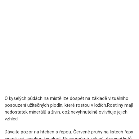
O kyselých půdách na místě lze dospět na základě vizuálního
posouzení užitečných plodin, které rostou v ložích.Rostliny mají
nedostatek minerálů a živin, což nevyhnutelně ovlivňuje jejich
vzhled.
Dávejte pozor na hřeben s řepou. Červené pruhy na listech řepy
signalizují vysokou kyselost. Rovnoměrné zelené zbarvení listů