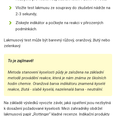
Vložte test lakmusu ze soupravy do zkušební nádrže na
2-3 sekundy;
Získejte indikátor a počkejte na reakci v přirozených
podmínkách.
Lakmusový test může být barevný růžový, oranžový, žlutý nebo
zelenkavý.
To je zajímavé!
Metoda stanovení kyselosti půdy je založena na základní
metodě provádění reakce, která je nám známa ze školních
hodin chemie. Oranžová barva indikátoru znamená kyselé
reakce, žlutá - slabě kyselá, nazelenalá barva - neutrální.
Na základě výsledků vyvozte závěr, jaká opatření jsou nezbytná
k dosažení požadované kyselosti. Mezi zahradníky obdržel
lakmusový papír „Rottinger“ kladné recenze. Indikační produkty