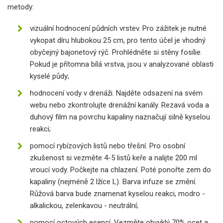
metody:
vizuální hodnocení půdních vrstev. Pro zážitek je nutné
vykopat díru hlubokou 25 cm, pro tento účel je vhodný
obyčejný bajonetový rýč. Prohlédněte si stěny fosílie.
Pokud je přítomna bílá vrstva, jsou v analyzované oblasti
kyselé půdy;
hodnocení vody v drenáži. Najděte odsazení na svém
webu nebo zkontrolujte drenážní kanály. Rezavá voda a
duhový film na povrchu kapaliny naznačují silně kyselou
reakci;
pomocí rybízových listů nebo třešní. Pro osobní
zkušenost si vezměte 4-5 listů keře a nalijte 200 ml
vroucí vody. Počkejte na chlazení. Poté ponořte zem do
kapaliny (nejméně 2 lžíce L). Barva infuze se změní.
Růžová barva bude znamenat kyselou reakci, modro -
alkalickou, zelenkavou - neutrální;
pomocí octových esencí. Vezměte obvyklý 70% ocet a