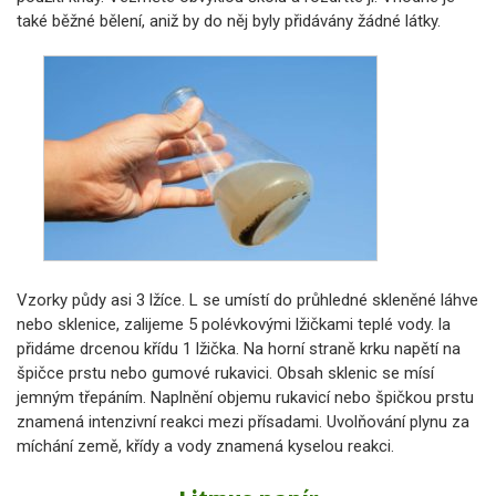
také běžné bělení, aniž by do něj byly přidávány žádné látky.
Vzorky půdy asi 3 lžíce. L se umístí do průhledné skleněné láhve
nebo sklenice, zalijeme 5 polévkovými lžičkami teplé vody. la
přidáme drcenou křídu 1 lžička. Na horní straně krku napětí na
špičce prstu nebo gumové rukavici. Obsah sklenic se mísí
jemným třepáním. Naplnění objemu rukavicí nebo špičkou prstu
znamená intenzivní reakci mezi přísadami. Uvolňování plynu za
míchání země, křídy a vody znamená kyselou reakci.