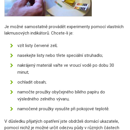
Je možné samostatně provádět experimenty pomocí vlastních
lakmusových indikátorů. Chcete-li je:
vzít listy červené zelí;
nasekejte listy nebo třete speciální struhadlo;
nakrájený materiál vařte ve vroucí vodě po dobu 30
minut;
ochladit obsah;
namočte proužky obyčejného bílého papíru do
výsledného zelného vývaru;
namočené proužky vysušte při pokojové teplotě.
V důsledku přijatých opatření jste obdrželi domácí ukazatele,
pomocí nichž je možné určit odezvu půdy v různých částech