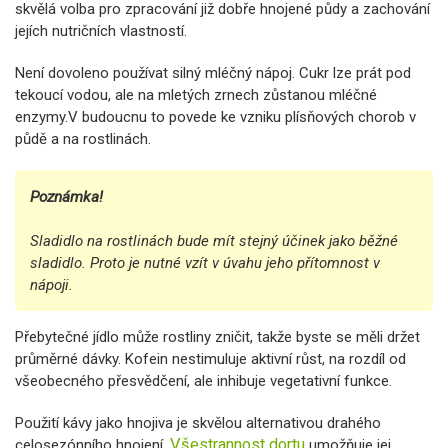
skvělá volba pro zpracování již dobře hnojené půdy a zachování
jejích nutričních vlastností.
Není dovoleno používat silný mléčný nápoj. Cukr lze prát pod
tekoucí vodou, ale na mletých zrnech zůstanou mléčné
enzymy.V budoucnu to povede ke vzniku plísňových chorob v
půdě a na rostlinách.
Poznámka!
Sladidlo na rostlinách bude mít stejný účinek jako běžné
sladidlo. Proto je nutné vzít v úvahu jeho přítomnost v
nápoji.
Přebytečné jídlo může rostliny zničit, takže byste se měli držet
průměrné dávky. Kofein nestimuluje aktivní růst, na rozdíl od
všeobecného přesvědčení, ale inhibuje vegetativní funkce.
Použití kávy jako hnojiva je skvělou alternativou drahého
Všestrannost dortu
celosezónního hnojení.
umožňuje jej