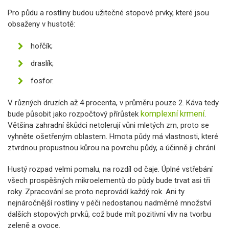
Pro půdu a rostliny budou užitečné stopové prvky, které jsou
obsaženy v hustotě:
hořčík;
draslík;
fosfor.
V různých druzích až 4 procenta, v průměru pouze 2. Káva tedy
komplexní krmení
bude působit jako rozpočtový přírůstek
.
Většina zahradní škůdci netolerují vůni mletých zrn, proto se
vyhněte ošetřeným oblastem. Hmota půdy má vlastnosti, které
ztvrdnou propustnou kůrou na povrchu půdy, a účinně ji chrání.
Hustý rozpad velmi pomalu, na rozdíl od čaje. Úplné vstřebání
všech prospěšných mikroelementů do půdy bude trvat asi tři
roky. Zpracování se proto neprovádí každý rok. Ani ty
nejnáročnější rostliny v péči nedostanou nadměrné množství
dalších stopových prvků, což bude mít pozitivní vliv na tvorbu
zeleně a ovoce.