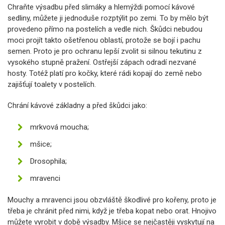
Chraňte výsadbu před slimáky a hlemýždi pomocí kávové
sedliny, můžete ji jednoduše rozptýlit po zemi. To by mělo být
provedeno přímo na postelích a vedle nich. Škůdci nebudou
moci projít takto ošetřenou oblastí, protože se bojí i pachu
semen. Proto je pro ochranu lepší zvolit si silnou tekutinu z
vysokého stupně pražení. Ostřejší zápach odradí nezvané
hosty. Totéž platí pro kočky, které rádi kopají do země nebo
zajišťují toalety v postelích.
Chrání kávové základny a před škůdci jako:
mrkvová moucha;
mšice;
Drosophila;
mravenci
Mouchy a mravenci jsou obzvláště škodlivé pro kořeny, proto je
třeba je chránit před nimi, když je třeba kopat nebo orat. Hnojivo
můžete vyrobit v době výsadby. Mšice se nejčastěji vyskytují na