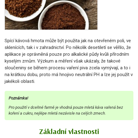
Spící kávová hmota může být použita jak na otevřeném poli, ve
sklenících, tak i v zahradnictví. Po několik desetiletí se věřilo, že
aplikace je oprávněná pouze pro alkalické půdy kvůli přírodním
kyselým zrnům. Výzkum a měření však ukázaly, že takové
sloučeniny se během procesu vaření piva zcela vymývají, a to i
na krátkou dobu, proto má hnojivo neutrální PH a lze jej použít v
jakékoli oblasti.
Poznámka!
Pro použití v dceřiné farmě je vhodná pouze mletá káva vařená bez
koření a cukru, nejlépe mletá nezávisle na celých zrnech.
Základní vlastnosti