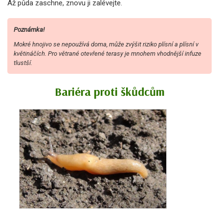
Až půda zaschne, znovu ji zalévejte.
Poznámka!
Mokré hnojivo se nepoužívá doma, může zvýšit riziko plísní a plísní v
květináčích. Pro větrané otevřené terasy je mnohem vhodnější infuze
tlustší.
Bariéra proti škůdcům