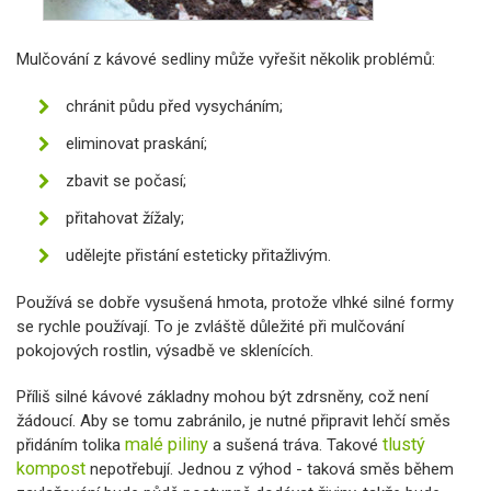
Mulčování z kávové sedliny může vyřešit několik problémů:
chránit půdu před vysycháním;
eliminovat praskání;
zbavit se počasí;
přitahovat žížaly;
udělejte přistání esteticky přitažlivým.
Používá se dobře vysušená hmota, protože vlhké silné formy
se rychle používají. To je zvláště důležité při mulčování
pokojových rostlin, výsadbě ve sklenících.
Příliš silné kávové základny mohou být zdrsněny, což není
žádoucí. Aby se tomu zabránilo, je nutné připravit lehčí směs
malé piliny
tlustý
přidáním tolika
a sušená tráva. Takové
kompost
nepotřebují. Jednou z výhod - taková směs během