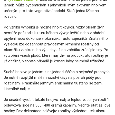
jamek. Může být smíchán s jakýmkoli jiným aktivním hnojivem
určeným pro toto vegetativní období. Stačí jedna lžíce na
rostlinu.
Po vzniku výhonků je možné hnojit kdykoli. Nízký obsah živin
nemůže poškodit kulturu během vývoje květů nebo v období
opylení nebo dokonce v okamžiku růstu vaječníků. Znatelného
výsledku lze dosáhnout pravidelným krmením rostliny od
okamžiku vzniku nebo výsadby až do začátku zrání plodiny. Po
vytvoření všech plodů, které mají vliv na produktivitu rostliny, je
již obtížné, v tomto případě je krmení kávy nejméně užitečné.
Suché hnojivo je jedním z nejjednodušších a nejméně pracných.
Je nutné rozptýlit malé množství kávy na povrch půdy pod
rostlinami. Praskněte jemným smícháním tlustého se zemí.
Liberálně nalijte.
Je snadné vyrobit tekuté hnojivo: nalijte teplou vodu rychlostí 1
polévková lžíce na 300–400 gramů kapaliny. Nechte stát asi dvě
hodiny. Bez dekantace zalévejte rostliny výslednou tekutinou.