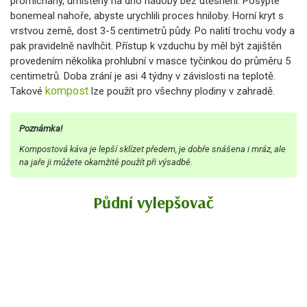
promíchány, umístěny na dno nádoby bez utěsnění. Posypte
bonemeal nahoře, abyste urychlili proces hniloby. Horní kryt s
vrstvou země, dost 3-5 centimetrů půdy. Po nalití trochu vody a
pak pravidelně navlhčit. Přístup k vzduchu by měl být zajištěn
provedením několika prohlubní v masce tyčinkou do průměru 5
centimetrů. Doba zrání je asi 4 týdny v závislosti na teplotě.
kompost
Takové
lze použít pro všechny plodiny v zahradě.
Poznámka!
Kompostová káva je lepší sklízet předem, je dobře snášena i mráz, ale
na jaře ji můžete okamžitě použít při výsadbě.
Půdní vylepšovač