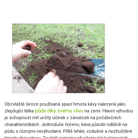
Obzvláště široce používaná spací hmota kávy nalezená jako
půda díky svému vlivu
zlepšující látka
na zemi. Hlavní výhodou
je schopnost mít určitý účinek v závislosti na počátečních
charakteristikách. Jednoduše řečeno, káva působí odlišně na
půdu s různými nevýhodami. Příliš lehké, vzdušné a nezhuštěné