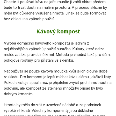
Chcete-li používat kávu na jaře, musíte ji začít sbírat předem,
bude to trvat dost i na malém prostoru. V procesu sklizně by
měla být důkladně vysušená hmota. Jinak se bude formovat
bez ohledu na způsob použití.
Kávový kompost
Výroba domácího kávového kompostu je jedním z
nejúčinnějších způsobů použití hustého. Kultury, které nelze
mulčovat, lze pravidelně krmit. Metoda je vhodná také pro dům,
pokojové rostliny, pro přistání ve skleníku.
Nepoužívají se pouze kávová moučka kvůli jejich dlouhé době
rozkladu. Pro kompost je lepší míchat kávu, slámu, jakékoli listy.
Pokud existuje spací zrna, je přijatelné zvýšit jejich hmotnost na
polovinu, ale kompost ze stejného množství přísad by bylo
dobrým krmením.
Hmota by měla dozrát v uzavřené nádobě a za podmínek
vysoké vlhkosti. Všechny komponenty jsou důkladně