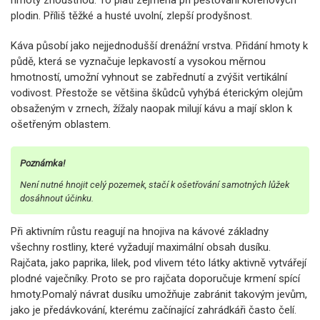
hmoty zhoustnou. To platí zejména při pěstování kořenových
plodin. Příliš těžké a husté uvolní, zlepší prodyšnost.
Káva působí jako nejjednodušší drenážní vrstva. Přidání hmoty k
půdě, která se vyznačuje lepkavostí a vysokou měrnou
hmotností, umožní vyhnout se zabřednutí a zvýšit vertikální
vodivost. Přestože se většina škůdců vyhýbá éterickým olejům
obsaženým v zrnech, žížaly naopak milují kávu a mají sklon k
ošetřeným oblastem.
Poznámka!
Není nutné hnojit celý pozemek, stačí k ošetřování samotných lůžek
dosáhnout účinku.
Při aktivním růstu reagují na hnojiva na kávové základny
všechny rostliny, které vyžadují maximální obsah dusíku.
Rajčata, jako paprika, lilek, pod vlivem této látky aktivně vytvářejí
plodné vaječníky. Proto se pro rajčata doporučuje krmení spící
hmoty.Pomalý návrat dusíku umožňuje zabránit takovým jevům,
jako je předávkování, kterému začínající zahrádkáři často čelí.