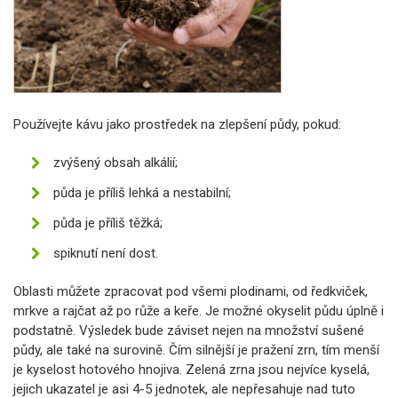
Používejte kávu jako prostředek na zlepšení půdy, pokud:
zvýšený obsah alkálií;
půda je příliš lehká a nestabilní;
půda je příliš těžká;
spiknutí není dost.
Oblasti můžete zpracovat pod všemi plodinami, od ředkviček,
mrkve a rajčat až po růže a keře. Je možné okyselit půdu úplně i
podstatně. Výsledek bude záviset nejen na množství sušené
půdy, ale také na surovině. Čím silnější je pražení zrn, tím menší
je kyselost hotového hnojiva. Zelená zrna jsou nejvíce kyselá,
jejich ukazatel je asi 4-5 jednotek, ale nepřesahuje nad tuto