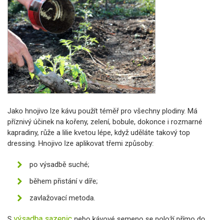
Jako hnojivo lze kávu použít téměř pro všechny plodiny. Má
příznivý účinek na kořeny, zelení, bobule, dokonce i rozmarné
kapradiny, růže a lilie kvetou lépe, když uděláte takový top
dressing. Hnojivo lze aplikovat třemi způsoby:
po výsadbě suché;
během přistání v díře;
zavlažovací metoda.
výsadba sazenic
S
nebo kávové semeno se položí přímo do