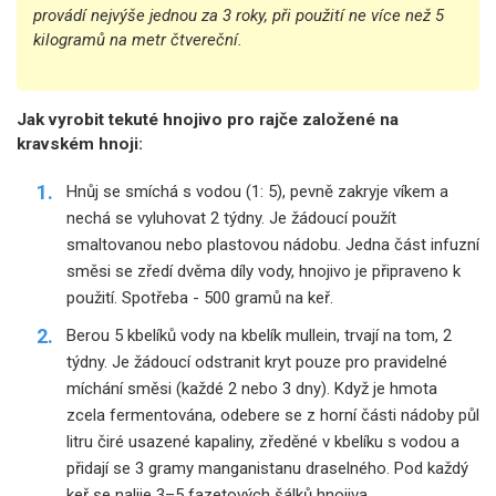
provádí nejvýše jednou za 3 roky, při použití ne více než 5
kilogramů na metr čtvereční.
Jak vyrobit tekuté hnojivo pro rajče založené na
kravském hnoji:
Hnůj se smíchá s vodou (1: 5), pevně zakryje víkem a
nechá se vyluhovat 2 týdny. Je žádoucí použít
smaltovanou nebo plastovou nádobu. Jedna část infuzní
směsi se zředí dvěma díly vody, hnojivo je připraveno k
použití. Spotřeba - 500 gramů na keř.
Berou 5 kbelíků vody na kbelík mullein, trvají na tom, 2
týdny. Je žádoucí odstranit kryt pouze pro pravidelné
míchání směsi (každé 2 nebo 3 dny). Když je hmota
zcela fermentována, odebere se z horní části nádoby půl
litru čiré usazené kapaliny, zředěné v kbelíku s vodou a
přidají se 3 gramy manganistanu draselného. Pod každý
keř se nalije 3–5 fazetových šálků hnojiva.