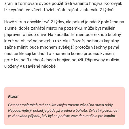
zrání a formování ovoce použít třetí variantu hnojiva. Korovyak
lze vyrábět ve všech fázích růstu rajčat v intervalu 2 týdnů.
Hovězí trus obvykle trvá 2 týdny, ale pokud je nádrž položena na
slunné, dobře zahřáté místo na pozemku, může být mullein
připraven o něco dříve. Na začátku fermentace řeknou bubliny,
které se objeví na povrchu roztoku. Později se barva kapaliny
začne měnit, bude mnohem světlejší, protože všechny pevné
částice klesají ke dnu. To znamená konec procesu kvašení,
poté lze po 3 nebo 4 dnech hnojivo použít. Připravený mullein
uložený v uzavřené nádobě.
Pozor!
Četnost toaletních rajčat s kravským trusem závisí na stavu půdy.
Nepoužívejte ji, pokud je půda již úrodná a bohatá. Zvláštní pozornost
je věnována případu, kdy byl na podzim zaveden mullein pro kopání.