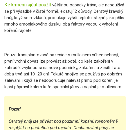
Ke krmení rajčat použít
většinou odpadky tráva, ale nepoužívá
se při výsadbě v čisté formě, existují 2 důvody. Čerstvý kravský
hnůj, když se rozkládá, produkuje vyšší teplotu, stejně jako příliš
mnoho amoniakového dusíku, oba faktory vedou k vyhoření
kořenů rajčete.
Pouze transplantované sazenice s mulleinem vůbec nehnojí,
první vrchní obvaz lze provést až poté, co keře zakoření v
zahradě, zvyknou si na nové podmínky, zakoření a zesílí. Tato
doba trvá asi 10–20 dní. Tekuté hnojivo se používá po dobrém
zalévání, i když se nedoporučuje nalévat přímo pod kořen, je
lepší připravit kolem keře speciální jámy a naplnit je mulleinem.
Pozor!
Čerstvý hnůj lze přivést pod podzimní kopání, rovnoměrně
rozptýlit na postelích pod rajčata. Obohacování půdy se