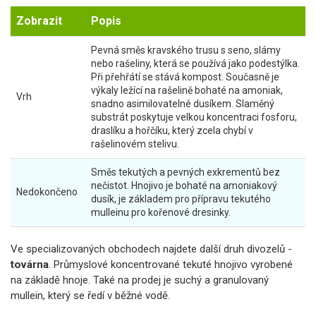
Zobrazit
Popis
Pevná směs kravského trusu s seno, slámy
nebo rašeliny, která se používá jako podestýlka.
Při přehřátí se stává kompost. Současně je
výkaly ležící na rašelině bohaté na amoniak,
Vrh
snadno asimilovatelné dusíkem. Slaměný
substrát poskytuje velkou koncentraci fosforu,
draslíku a hořčíku, který zcela chybí v
rašelinovém stelivu.
Směs tekutých a pevných exkrementů bez
nečistot. Hnojivo je bohaté na amoniakový
Nedokončeno
dusík, je základem pro přípravu tekutého
mulleinu pro kořenové dresinky.
Ve specializovaných obchodech najdete další druh divozelů -
továrna
. Průmyslové koncentrované tekuté hnojivo vyrobené
na základě hnoje. Také na prodej je suchý a granulovaný
mullein, který se ředí v běžné vodě.