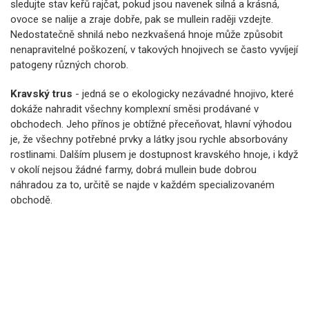
sledujte stav keřů rajčat, pokud jsou navenek silná a krásná,
ovoce se nalije a zraje dobře, pak se mullein raději vzdejte.
Nedostatečně shnilá nebo nezkvašená hnoje může způsobit
nenapravitelné poškození, v takových hnojivech se často vyvíjejí
patogeny různých chorob.
Kravský trus
- jedná se o ekologicky nezávadné hnojivo, které
dokáže nahradit všechny komplexní směsi prodávané v
obchodech. Jeho přínos je obtížné přeceňovat, hlavní výhodou
je, že všechny potřebné prvky a látky jsou rychle absorbovány
rostlinami. Dalším plusem je dostupnost kravského hnoje, i když
v okolí nejsou žádné farmy, dobrá mullein bude dobrou
náhradou za to, určitě se najde v každém specializovaném
obchodě.