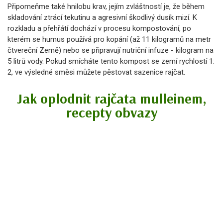
Připomeňme také hnilobu krav, jejím zvláštností je, že během
skladování ztrácí tekutinu a agresivní škodlivý dusík mizí. K
rozkladu a přehřátí dochází v procesu kompostování, po
kterém se humus používá pro kopání (až 11 kilogramů na metr
čtvereční Země) nebo se připravují nutriční infuze - kilogram na
5 litrů vody. Pokud smícháte tento kompost se zemí rychlostí 1:
2, ve výsledné směsi můžete pěstovat sazenice rajčat.
Jak oplodnit rajčata mulleinem,
recepty obvazy