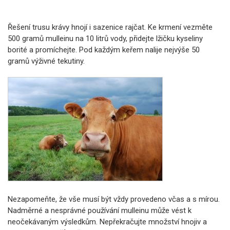
Řešení trusu krávy hnojí i sazenice rajčat. Ke krmení vezměte
500 gramů mulleinu na 10 litrů vody, přidejte lžičku kyseliny
borité a promíchejte. Pod každým keřem nalije nejvýše 50
gramů výživné tekutiny.
Nezapomeňte, že vše musí být vždy provedeno včas a s mírou.
Nadměrné a nesprávné používání mulleinu může vést k
neočekávaným výsledkům. Nepřekračujte množství hnojiv a