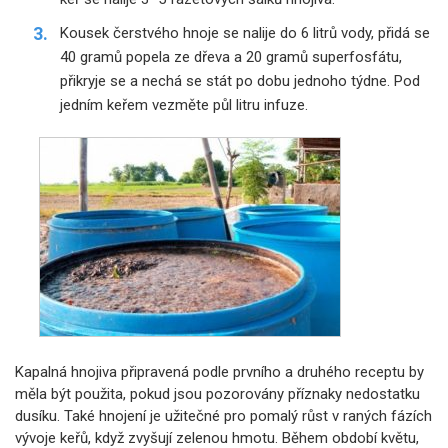
Kousek čerstvého hnoje se nalije do 6 litrů vody, přidá se
40 gramů popela ze dřeva a 20 gramů superfosfátu,
přikryje se a nechá se stát po dobu jednoho týdne. Pod
jedním keřem vezměte půl litru infuze.
Kapalná hnojiva připravená podle prvního a druhého receptu by
měla být použita, pokud jsou pozorovány příznaky nedostatku
dusíku. Také hnojení je užitečné pro pomalý růst v raných fázích
vývoje keřů, když zvyšují zelenou hmotu. Během období květu,