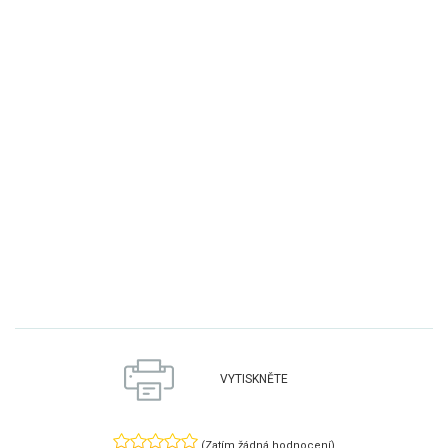
VYTISKNĚTE
(Zatím žádná hodnocení)