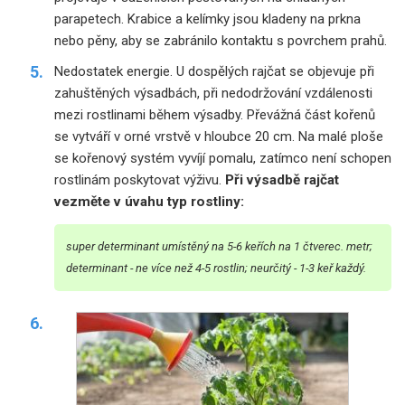
parapetech. Krabice a kelímky jsou kladeny na prkna
nebo pěny, aby se zabránilo kontaktu s povrchem prahů.
Nedostatek energie. U dospělých rajčat se objevuje při
zahuštěných výsadbách, při nedodržování vzdálenosti
mezi rostlinami během výsadby. Převážná část kořenů
se vytváří v orné vrstvě v hloubce 20 cm. Na malé ploše
se kořenový systém vyvíjí pomalu, zatímco není schopen
rostlinám poskytovat výživu.
Při výsadbě rajčat
vezměte v úvahu typ rostliny:
super determinant umístěný na 5-6 keřích na 1 čtverec. metr;
determinant - ne více než 4-5 rostlin; neurčitý - 1-3 keř každý.