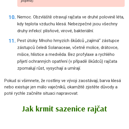
popela).
Nemoc. Obzvláště otravují rajčata ve druhé polovině léta,
kdy teplota vzduchu klesá. Nebezpečné jsou všechny
druhy infekcí: plísňové, virové, bakteriální.
Pest útoky. Mnoho hmyzích škůdců „zajímá“ zástupce
zástupců čeledi Solanaceae, včetně molice, drátovce,
mšice, hlístice a medvěda. Bez profylaxe a rychlého
přijetí ochranných opatření (v případě škůdců) rajčata
zpomalují růst, vysychají a umírají.
Pokud si všimnete, že rostliny ve vývoji zaostávají, barva klesá
nebo existuje jen málo vaječníků, okamžitě zjistěte důvody a
poté rychle začněte situaci napravovat.
Jak krmit sazenice rajčat