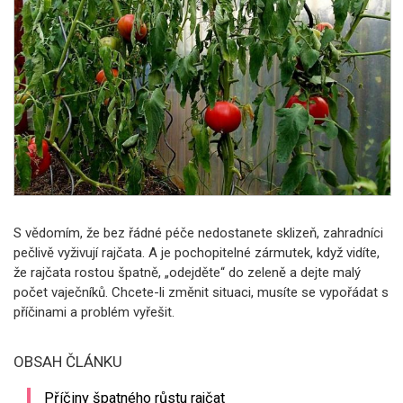
S vědomím, že bez řádné péče nedostanete sklizeň, zahradníci
pečlivě vyživují rajčata. A je pochopitelné zármutek, když vidíte,
že rajčata rostou špatně, „odejděte“ do zeleně a dejte malý
počet vaječníků. Chcete-li změnit situaci, musíte se vypořádat s
příčinami a problém vyřešit.
OBSAH ČLÁNKU
Příčiny špatného růstu rajčat