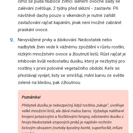
čímž se půda hluboce zvlhčí. Během ovocné sady se
zalévání zvětšuje, 2 týdny před sklizní - zastavte. Při
návštěvě dachy pouze o víkendech je nutné zařídit
zavlažování rajčat kapáním, jinak není možné zabránit
praskání ovoce.
Nevyvážené prvky a dávkování. Nedostatek nebo
nadbytek živin vede k vážnému zpoždění v růstu rostlin,
nízkým množstvím ovoce a žloutnutí listů. Růst rajčat je
inhibován kvůli nedostatku dusíku, který je nezbytný pro
rostliny v první polovině vegetačního období. Keře se
přestávají vyvíjet, listy se smršťují, mění barvu ze světle
zelené na bledou, pak zžloutnou.
Poznámka!
Přebytek dusíku je nebezpečný, když rostlina „tukuje“, uvolňuje
velké množství listů, ale dává malou barvu. Vyžaduje naléhavé
hnojení potašovými a fosfátovými hnojivy, odstranění dusíku z
hnojiv.Nedostatek stopových prvků je naplněn vrchním
listovým obvazem (roztoky kyseliny borité, superfosfát, infúze