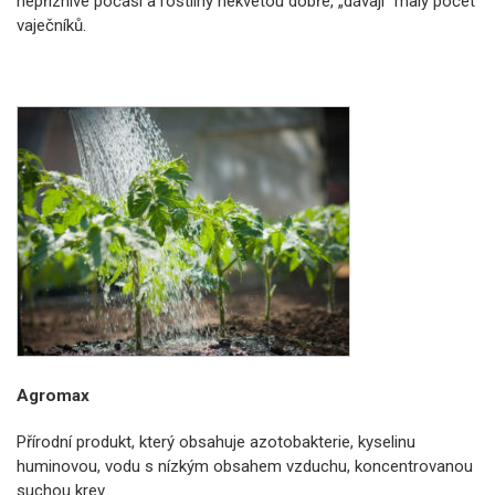
nepříznivé počasí a rostliny nekvetou dobře, „dávají“ malý počet
vaječníků.
Agromax
Přírodní produkt, který obsahuje azotobakterie, kyselinu
huminovou, vodu s nízkým obsahem vzduchu, koncentrovanou
suchou krev.