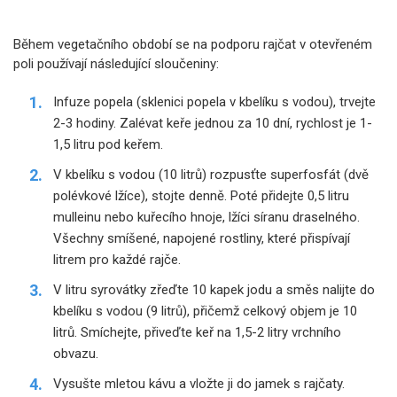
Během vegetačního období se na podporu rajčat v otevřeném
poli používají následující sloučeniny:
Infuze popela (sklenici popela v kbelíku s vodou), trvejte
2-3 hodiny. Zalévat keře jednou za 10 dní, rychlost je 1-
1,5 litru pod keřem.
V kbelíku s vodou (10 litrů) rozpusťte superfosfát (dvě
polévkové lžíce), stojte denně. Poté přidejte 0,5 litru
mulleinu nebo kuřecího hnoje, lžíci síranu draselného.
Všechny smíšené, napojené rostliny, které přispívají
litrem pro každé rajče.
V litru syrovátky zřeďte 10 kapek jodu a směs nalijte do
kbelíku s vodou (9 litrů), přičemž celkový objem je 10
litrů. Smíchejte, přiveďte keř na 1,5-2 litry vrchního
obvazu.
Vysušte mletou kávu a vložte ji do jamek s rajčaty.