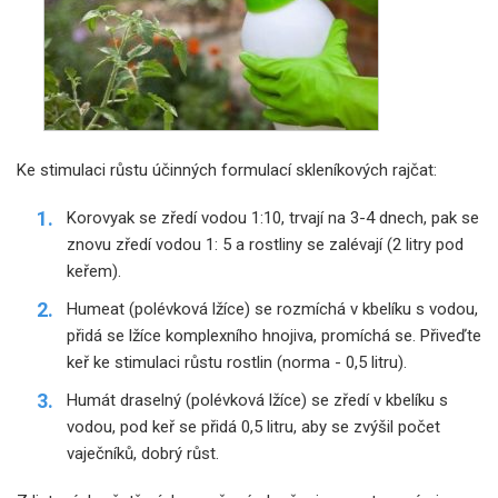
Ke stimulaci růstu účinných formulací skleníkových rajčat:
Korovyak se zředí vodou 1:10, trvají na 3-4 dnech, pak se
znovu zředí vodou 1: 5 a rostliny se zalévají (2 litry pod
keřem).
Humeat (polévková lžíce) se rozmíchá v kbelíku s vodou,
přidá se lžíce komplexního hnojiva, promíchá se. Přiveďte
keř ke stimulaci růstu rostlin (norma - 0,5 litru).
Humát draselný (polévková lžíce) se zředí v kbelíku s
vodou, pod keř se přidá 0,5 litru, aby se zvýšil počet
vaječníků, dobrý růst.