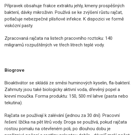
Přípravek obsahuje frakce extraktu jehly, kmeny prospěšných
bakterií, dávky mikroživin. Používá se ke zvýšení růstu rajčat,
potlačuje nebezpečné plísňové infekce. K dispozici ve formě
viskózní pasty.
Zpracovaná rajčata na listech pracovního roztoku: 140
miligramů rozpuštěných ve třech litrech teplé vody.
Biogrove
Bioaktivátor se skládá ze směsi huminových kyselin, fla-bakterií.
Zahrnuty jsou také biologicky aktivní voda, dřevěný popel a
krevní moučka. Forma produktu: 150, 500 ml lahve (pasta nebo
tekutina).
Rajčata se používají k zalévání (jednou za 30 dní). Pracovní
řešení: lžička na pět litrů vody. Droga se používá, pokud rajčata
rostou pomalu na otevřeném poli, po dlouhou dobu je