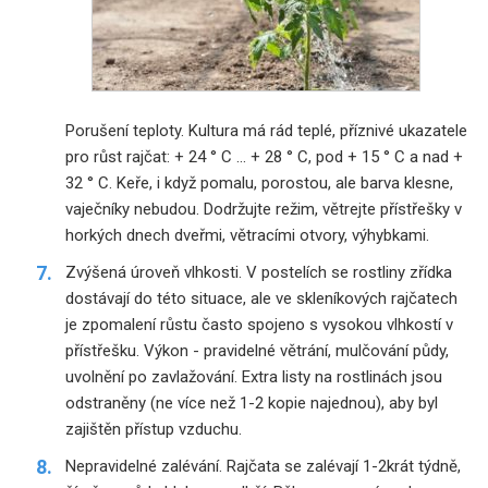
Porušení teploty. Kultura má rád teplé, příznivé ukazatele
pro růst rajčat: + 24 ° C ... + 28 ° C, pod + 15 ° C a nad +
32 ° C. Keře, i když pomalu, porostou, ale barva klesne,
vaječníky nebudou. Dodržujte režim, větrejte přístřešky v
horkých dnech dveřmi, větracími otvory, výhybkami.
Zvýšená úroveň vlhkosti. V postelích se rostliny zřídka
dostávají do této situace, ale ve skleníkových rajčatech
je zpomalení růstu často spojeno s vysokou vlhkostí v
přístřešku. Výkon - pravidelné větrání, mulčování půdy,
uvolnění po zavlažování. Extra listy na rostlinách jsou
odstraněny (ne více než 1-2 kopie najednou), aby byl
zajištěn přístup vzduchu.
Nepravidelné zalévání. Rajčata se zalévají 1-2krát týdně,