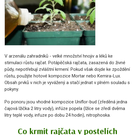
V arzenálu zahradníků - velké množství hnojiv a léků ke
stimulaci růstu rajčat. Potápěčská rajčata, zasazená do živné
půdy, nepotřebují zvláštní krmení. Pokud však dojde ke zpoždění
růstu, použijte hotové kompozice Mortar nebo Kemira-Lux.
Obsah prvků v nich je vyvážený a stačí jednat v plném souladu s
pokyny.
Po ponoru jsou vhodné kompozice Uniflor-bud (zředěná jedna
čajová lžička 2 litry vody), infúze popela (lžíce se zředí dvěma
litry teplé vody, infuze po dobu 24 hodin), nitrophoska.
Co krmit rajčata v postelích