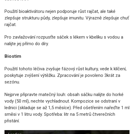
Použití bioaktivátoru nejen podporuje růst rajčat, ale také
zlepšuje strukturu půdy, zlepšuje imunitu. Výrazně zlepšuje chuť
rajčat.
Pro zavlažování rozpusťte sáček s lékem v kbelíku s vodou a
nalijte jej přímo do díry.
Biostim
Použití tohoto léčiva zvyšuje fázový růst kultury, vede k klíčení,
poskytuje zvýšení výtěžku. Zpracování je povoleno 3krát za
sezónu.
Nejprve připravte matečný louh: obsah sáčku nalijte do horké
vody (50 ml), nechte vychladnout. Kompozice se odstraní v
lednici (skladuje se až 1,5 měsíce). Před ošetřením nařeďte 1 ml
směsi v 1 litru vody. Spotřeba: litr na 5 metrů čtverečních
přistání.