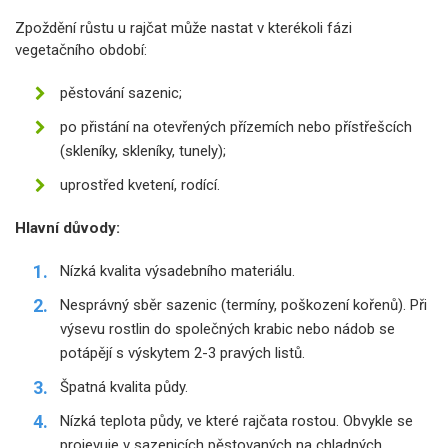
Zpoždění růstu u rajčat může nastat v kterékoli fázi
vegetačního období:
pěstování sazenic;
po přistání na otevřených přízemích nebo přístřešcích
(skleníky, skleníky, tunely);
uprostřed kvetení, rodící.
Hlavní důvody:
Nízká kvalita výsadebního materiálu.
Nesprávný sběr sazenic (termíny, poškození kořenů). Při
výsevu rostlin do společných krabic nebo nádob se
potápějí s výskytem 2-3 pravých listů.
Špatná kvalita půdy.
Nízká teplota půdy, ve které rajčata rostou. Obvykle se
projevuje v sazenicích pěstovaných na chladných