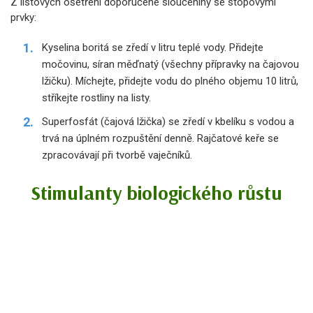
Z listových ošetření doporučené sloučeniny se stopovými
prvky:
Kyselina boritá se zředí v litru teplé vody. Přidejte
močovinu, síran měďnatý (všechny přípravky na čajovou
lžičku). Míchejte, přidejte vodu do plného objemu 10 litrů,
stříkejte rostliny na listy.
Superfosfát (čajová lžička) se zředí v kbelíku s vodou a
trvá na úplném rozpuštění denně. Rajčatové keře se
zpracovávají při tvorbě vaječníků.
Stimulanty biologického růstu