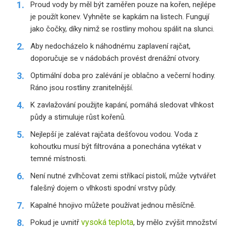
Proud vody by měl být zaměřen pouze na kořen, nejlépe
je použít konev. Vyhněte se kapkám na listech. Fungují
jako čočky, díky nimž se rostliny mohou spálit na slunci.
Aby nedocházelo k náhodnému zaplavení rajčat,
doporučuje se v nádobách provést drenážní otvory.
Optimální doba pro zalévání je oblačno a večerní hodiny.
Ráno jsou rostliny zranitelnější.
K zavlažování použijte kapání, pomáhá sledovat vlhkost
půdy a stimuluje růst kořenů.
Nejlepší je zalévat rajčata dešťovou vodou. Voda z
kohoutku musí být filtrována a ponechána vytékat v
temné místnosti.
Není nutné zvlhčovat zemi stříkací pistolí, může vytvářet
falešný dojem o vlhkosti spodní vrstvy půdy.
Kapalné hnojivo můžete používat jednou měsíčně.
vysoká teplota
Pokud je uvnitř
, by mělo zvýšit množství