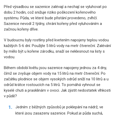
Před výsadbou se sazenice zalévají a nechají se vyluhovat po
dobu 2 hodin, což snižuje riziko poškození kořenového
systému. Půda, ve které bude přistání provedeno, zvlhčí.
Sazenice nevodí 2 týdny, chrání kořeny před vyluhováním a
začnou kořeny dříve.
V budoucnu byly rostliny před kvetením napojeny teplou vodou
každých 5-6 dní. Použijte 5 litrů vody na metr čtvereční. Zalévání
by mělo být u kořene zárodku, snaží se neklesnout na listy s
vodou.
Během období květu jsou sazenice napojeny jednou za 4 dny,
čímž se zvyšuje objem vody na 15 litrů na metr čtvereční. Po
začátku plodnice se objem vysokých odrůd sníží na 10 litrů a u
odrůd krátce rostoucích na 5 litrů. To pomáhá vyhnout se
kyselé chuti a prasklinám v ovoci. Jak zjistit nedostatek vlhkosti
v půdě?
Jedním z běžných způsobů je poklepání na nádrž, ve
které jsou zasazeny sazenice. Pokud je půda suchá,