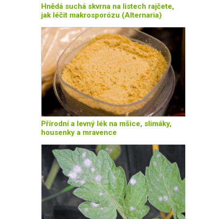
Hnědá suchá skvrna na listech rajčete,
jak léčit makrosporózu (Alternaria)
Přírodní a levný lék na mšice, slimáky,
housenky a mravence