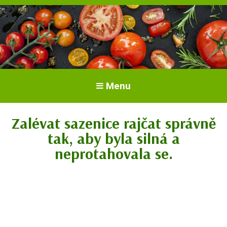
Vše o rajčatech. Pěstování rajčat.
Pěstování a péče o rajčata
Menu
Odrůdy a sazenice.
Zalévat sazenice rajčat správně
tak, aby byla silná a
neprotahovala se.