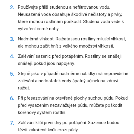
Používejte příliš studenou a nefiltrovanou vodu.
Neusazená voda obsahuje škodlivé nečistoty a prvky,
které mohou rostlinám poškodit. Studená voda vede k
vytvoření černé nohy.
Nadměrná vlhkost. Rajčata jsou rostliny milující vlhkost,
ale mohou začít hnít z velkého množství vlhkosti.
Zalévání sazenic před potápěním. Rostliny se snášeji
snášejí, pokud jsou napojeny.
Stejně jako v případě nadměrné nabídky má nepravidelné
zalévání a nedostatek vody špatný účinek na zdraví
rajčat.
Při přesazování na otevřené plochy suchou půdu. Pokud
před vysazením nezavlažujete půdu, můžete poškodit
kořenový systém rostlin.
Zalévání klíčí první dny po potápění. Sazenice budou
těžší zakořenit kvůli erozi půdy.