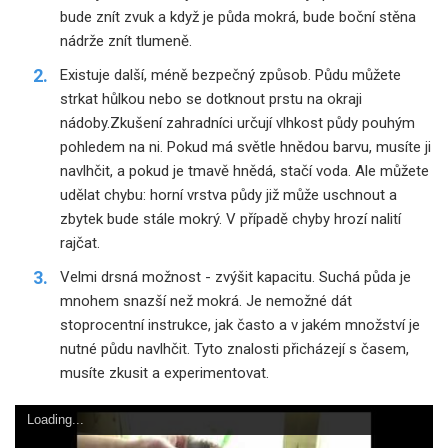
bude znít zvuk a když je půda mokrá, bude boční stěna
nádrže znít tlumeně.
Existuje další, méně bezpečný způsob. Půdu můžete
strkat hůlkou nebo se dotknout prstu na okraji
nádoby.Zkušení zahradníci určují vlhkost půdy pouhým
pohledem na ni. Pokud má světle hnědou barvu, musíte ji
navlhčit, a pokud je tmavě hnědá, stačí voda. Ale můžete
udělat chybu: horní vrstva půdy již může uschnout a
zbytek bude stále mokrý. V případě chyby hrozí nalití
rajčat.
Velmi drsná možnost - zvýšit kapacitu. Suchá půda je
mnohem snazší než mokrá. Je nemožné dát
stoprocentní instrukce, jak často a v jakém množství je
nutné půdu navlhčit. Tyto znalosti přicházejí s časem,
musíte zkusit a experimentovat.
Loading...