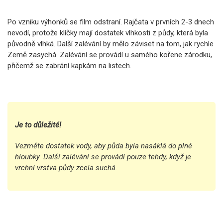
Po vzniku výhonků se film odstraní. Rajčata v prvních 2-3 dnech
nevodí, protože klíčky mají dostatek vlhkosti z půdy, která byla
původně vlhká. Další zalévání by mělo záviset na tom, jak rychle
Země zasychá. Zalévání se provádí u samého kořene zárodku,
přičemž se zabrání kapkám na listech.
Je to důležité!
Vezměte dostatek vody, aby půda byla nasáklá do plné
hloubky. Další zalévání se provádí pouze tehdy, když je
vrchní vrstva půdy zcela suchá.