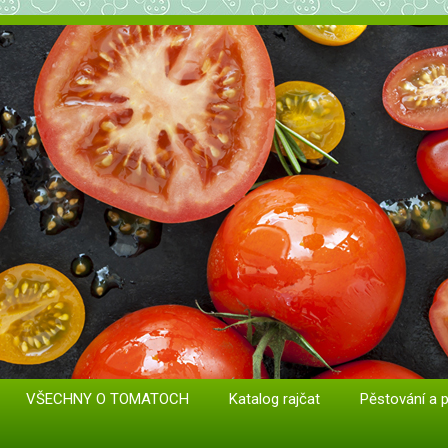
at. Odrůdy a sazenice.
VŠECHNY O TOMATOCH
Katalog rajčat
Pěstování a 