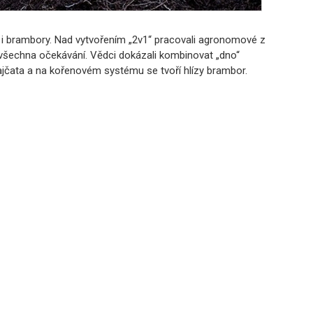
ta i brambory. Nad vytvořením „2v1“ pracovali agronomové z
všechna očekávání. Vědci dokázali kombinovat „dno“
rajčata a na kořenovém systému se tvoří hlízy brambor.