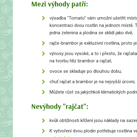
Mezi výhody patří:
výsadba "Tomato" vám umožní ušetřit místo
koncentraci dvou rostlin na jednom místě. 
jedna zelenina a plodina se sklidí jako dvě;
rajče-brambor je exkluzivní rostlina, proto 
výnosy jsou vysoké, a to i přesto, že rajčata
na tvorbu hlíz brambor a rajčat;
ovoce se skladuje po dlouhou dobu;
chuť rajčat a brambor je na nejvyšší úrovni;
Můžete růst za jakýchkoli klimatických pod
Nevýhody "rajčat":
kvůli obtížnosti křížení jsou náklady na saz
K vytvoření dvou plodin potřebuje rostlina 