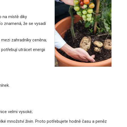
 na místě díky
To znamená, že se vysadí
je mezi zahradníky ceněna;
 potřebují utrácet energii
mínek.
enice velmi vysoké;
velké množství živin. Proto potřebujete hodně času a peněz