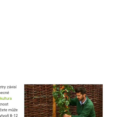
try závisí
obecné
 kultura
tnost
jčete může
tvoří 8-12