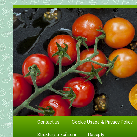
Vše o rajčatech. Pěstování rajč
Contact us
Cookie Usage & Privacy Policy
Pěstování a péče o rajčata
Struktury a zařízení
Recepty