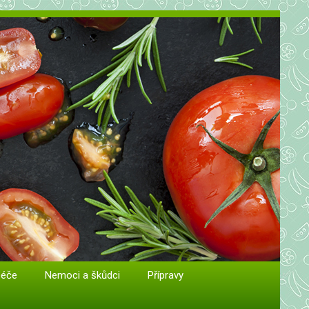
péče
Nemoci a škůdci
Přípravy