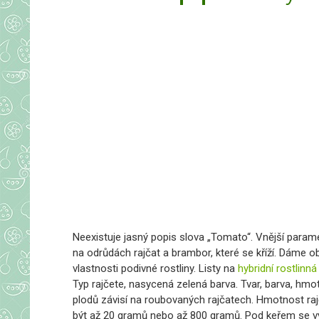
Neexistuje jasný popis slova „Tomato“. Vnější parame
na odrůdách rajčat a brambor, které se kříží. Dáme 
vlastnosti podivné rostliny. Listy na
hybridní rostlinná
Typ rajčete, nasycená zelená barva. Tvar, barva, hmo
plodů závisí na roubovaných rajčatech. Hmotnost ra
být až 20 gramů nebo až 800 gramů. Pod keřem se vy