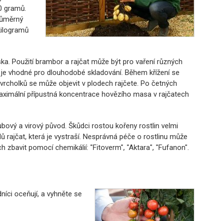
0 gramů.
růměrný
kilogramů
a. Použití brambor a rajčat může být pro vaření různých
je vhodné pro dlouhodobé skladování. Během křížení se
vrcholků se může objevit v plodech rajčete. Po četných
 Maximální přípustná koncentrace hovězího masa v rajčatech
bový a virový původ. Škůdci rostou kořeny rostlin velmi
ů rajčat, která je vystraší. Nesprávná péče o rostlinu může
h zbavit pomocí chemikálií: "Fitoverm", "Aktara", "Fufanon".
dníci oceňují, a vyhněte se