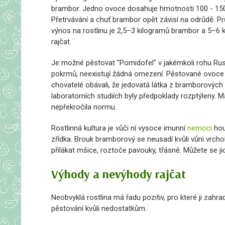
brambor. Jedno ovoce dosahuje hmotnosti 100 - 15
Přetrvávání a chuť brambor opět závisí na odrůdě. P
výnos na rostlinu je 2,5–3 kilogramů brambor a 5–6 
rajčat.
Je možné pěstovat "Pomidofel" v jakémkoli rohu Rusk
pokrmů, neexistují žádná omezení. Pěstované ovoce 
chovatelé obávali, že jedovatá látka z bramborových 
laboratorních studiích byly předpoklady rozptýleny.
nepřekročila normu.
Rostlinná kultura je vůči ní vysoce imunní
nemoci
hou
zřídka. Brouk bramborový se neusadí kvůli vůni vrchol
přilákat mšice, roztoče pavouky, třásně. Můžete se jic
Výhody a nevýhody rajčat
Neobvyklá rostlina má řadu pozitiv, pro které ji zahra
pěstování kvůli nedostatkům.