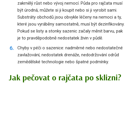
zakrnělý růst nebo vývoj nemocí. Půda pro rajčata musí
být úrodná, můžete si ji koupit nebo si ji vyrobit sami.
Substráty obchodů jsou obvykle léčeny na nemoci a ty,
které jsou vyráběny samostatně, musí být dezinfikovány.
Pokud se listy a stonky sazenic začaly měnit barvu, pak
je to pravděpodobně nedostatek živin v půdě.
Chyby v péči o sazenice: nadměrné nebo nedostatečné
zavlažování, nedostatek drenáže, nedodržování odrůd
zemědělské technologie nebo špatné podmínky.
Jak pečovat o rajčata po sklizni?