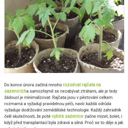
rozsévat rajčata na
Do konce února začíná mnoho
sazenicích
a samozřejmě se nezabývat ztrátami, ale je tedy
žádoucí je minimalizovat.
Rajčata jsou v pěstování celkem
rozmarná a vyžadují pravidelnou péči, navíc každá odrůda
vyžaduje dodržování zemědělské technologie. Každý zahradník
vybírá sazenice
čelil skutečnosti, že poté
začne mizet, bolet, i
když před transplantací byla zdravá a silná. Proč se to děje a jak