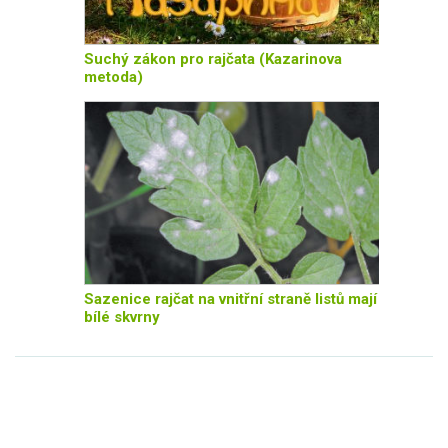
Suchý zákon pro rajčata (Kazarinova
metoda)
Sazenice rajčat na vnitřní straně listů mají
bílé skvrny