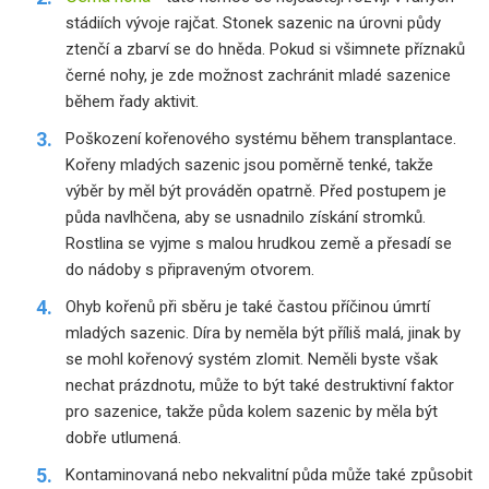
stádiích vývoje rajčat. Stonek sazenic na úrovni půdy
ztenčí a zbarví se do hněda. Pokud si všimnete příznaků
černé nohy, je zde možnost zachránit mladé sazenice
během řady aktivit.
Poškození kořenového systému během transplantace.
Kořeny mladých sazenic jsou poměrně tenké, takže
výběr by měl být prováděn opatrně. Před postupem je
půda navlhčena, aby se usnadnilo získání stromků.
Rostlina se vyjme s malou hrudkou země a přesadí se
do nádoby s připraveným otvorem.
Ohyb kořenů při sběru je také častou příčinou úmrtí
mladých sazenic. Díra by neměla být příliš malá, jinak by
se mohl kořenový systém zlomit. Neměli byste však
nechat prázdnotu, může to být také destruktivní faktor
pro sazenice, takže půda kolem sazenic by měla být
dobře utlumená.
Kontaminovaná nebo nekvalitní půda může také způsobit