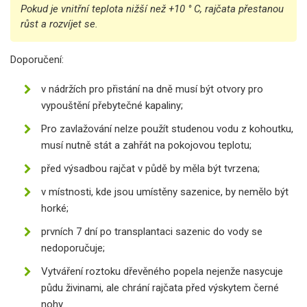
Pokud je vnitřní teplota nižší než +10 ° C, rajčata přestanou
růst a rozvíjet se.
Doporučení:
v nádržích pro přistání na dně musí být otvory pro
vypouštění přebytečné kapaliny;
Pro zavlažování nelze použít studenou vodu z kohoutku,
musí nutně stát a zahřát na pokojovou teplotu;
před výsadbou rajčat v půdě by měla být tvrzena;
v místnosti, kde jsou umístěny sazenice, by nemělo být
horké;
prvních 7 dní po transplantaci sazenic do vody se
nedoporučuje;
Vytváření roztoku dřevěného popela nejenže nasycuje
půdu živinami, ale chrání rajčata před výskytem černé
nohy.