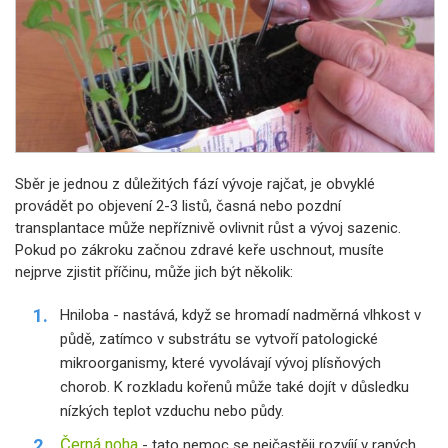
Sběr je jednou z důležitých fází vývoje rajčat, je obvyklé
provádět po objevení 2-3 listů, časná nebo pozdní
transplantace může nepříznivě ovlivnit růst a vývoj sazenic.
Pokud po zákroku začnou zdravé keře uschnout, musíte
nejprve zjistit příčinu, může jich být několik:
Hniloba - nastává, když se hromadí nadměrná vlhkost v
půdě, zatímco v substrátu se vytvoří patologické
mikroorganismy, které vyvolávají vývoj plísňových
chorob. K rozkladu kořenů může také dojít v důsledku
nízkých teplot vzduchu nebo půdy.
Černá noha
- tato nemoc se nejčastěji rozvíjí v raných