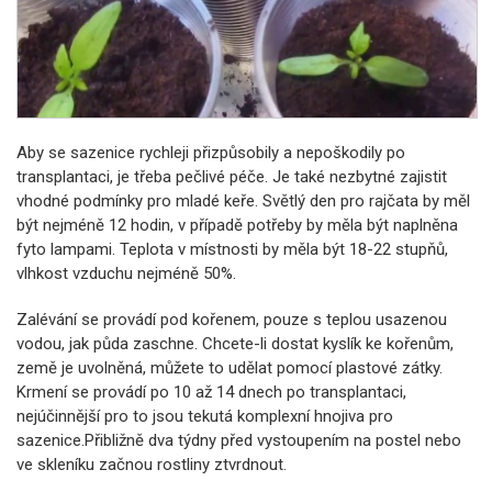
Aby se sazenice rychleji přizpůsobily a nepoškodily po
transplantaci, je třeba pečlivé péče. Je také nezbytné zajistit
vhodné podmínky pro mladé keře. Světlý den pro rajčata by měl
být nejméně 12 hodin, v případě potřeby by měla být naplněna
fyto lampami. Teplota v místnosti by měla být 18-22 stupňů,
vlhkost vzduchu nejméně 50%.
Zalévání se provádí pod kořenem, pouze s teplou usazenou
vodou, jak půda zaschne. Chcete-li dostat kyslík ke kořenům,
země je uvolněná, můžete to udělat pomocí plastové zátky.
Krmení se provádí po 10 až 14 dnech po transplantaci,
nejúčinnější pro to jsou tekutá komplexní hnojiva pro
sazenice.Přibližně dva týdny před vystoupením na postel nebo
ve skleníku začnou rostliny ztvrdnout.