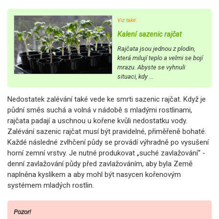
Viz také:
Kalení sazenic rajčat
Rajčata jsou jednou z plodin,
která milují teplo a velmi se bojí
mrazu. Abyste se vyhnuli
situaci, kdy ...
Nedostatek zalévání také vede ke smrti sazenic rajčat. Když je
půdní směs suchá a volná v nádobě s mladými rostlinami,
rajčata padají a uschnou u kořene kvůli nedostatku vody.
Zalévání sazenic rajčat musí být pravidelné, přiměřeně bohaté.
Každé následné zvlhčení půdy se provádí výhradně po vysušení
horní zemní vrstvy. Je nutné produkovat „suché zavlažování“ -
denní zavlažování půdy před zavlažováním, aby byla Země
naplněna kyslíkem a aby mohl být nasycen kořenovým
systémem mladých rostlin.
Pozor!