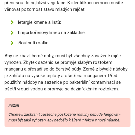
přenesou do nejbližší vegetace. K identifikaci nemoci musíte
věnovat pozornost stavu mladých rajčat:
letargie kmene a listů;
hnijící kořenový límec na základně;
žloutnutí rostlin.
Aby se zbavil černé nohy, musí být všechny zasažené rajče
vyhozen. Zbytek sazenic se promyje slabým roztokem
manganu a přesadí se do čerstvé půdy. Země z bývalé nádoby
je zahřátá na vysoké teploty a ošetřena manganem. Před
použitím nádoby na sazenice po bakteriální kontaminaci se
ošetří vroucí vodou a promyje se dezinfekčním roztokem.
Pozor!
Chcete-li zachránit částečně poškozené rostliny nebude fungovat -
musí být také vyhozen, aby nedošlo k šíření infekce v nové nádobě.