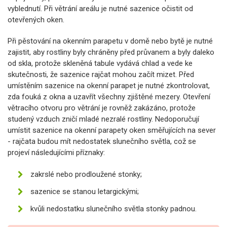
vyblednutí. Při větrání areálu je nutné sazenice očistit od
otevřených oken.
Při pěstování na okenním parapetu v domě nebo bytě je nutné
zajistit, aby rostliny byly chráněny před průvanem a byly daleko
od skla, protože skleněná tabule vydává chlad a vede ke
skutečnosti, že sazenice rajčat mohou začít mizet. Před
umístěním sazenice na okenní parapet je nutné zkontrolovat,
zda fouká z okna a uzavřít všechny zjištěné mezery. Otevření
větracího otvoru pro větrání je rovněž zakázáno, protože
studený vzduch zničí mladé nezralé rostliny. Nedoporučují
umístit sazenice na okenní parapety oken směřujících na sever
- rajčata budou mít nedostatek slunečního světla, což se
projeví následujícími příznaky:
zakrslé nebo prodloužené stonky;
sazenice se stanou letargickými;
kvůli nedostatku slunečního světla stonky padnou.