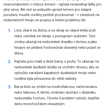
nesrovnalostem v otázce krmení - rajčata neobsahují látky pro
plný vývoj. Ale než se pokusíte upravit krmivo pro údajná
porušení, musíte rostliny pečlivě prozkoumat - v závislosti na
nedostatcích hnojiv se projevy a řešení problému liší:
Listy zbarví na žlutou a na okraji se objeví lehký pruh
nebo začátek od okraje s postupným sušením. Tyto
změny ukazují na nedostatek draslíku v krmivu a jako
hnojivo se přidává fosforečnan draselný nebo popel ze
dřeva.
Rajčata jsou malé a žluté barvy, s pruhy. To ukazuje na
nedostatek dusíkaté složky ve vrchním obvazu, aby se
vyloučilo nanášení kapalných dusíkatých hnojiv nebo
rostlina byla přesazena do větší nádoby.
Barva listů se změní na modrofialovou, načervenalou
nebo fialovou. K těmto změnám dochází v důsledku
nedostatku fosforu. Chcete-li problém vyřešit, doplňte
dietu monofosfátem draselným.