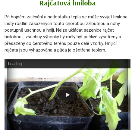
Rajčatová hniloba
Při hojném zalévání a nedostatku tepla se může vyvíjet hniloba.
Listy rostlin zasažených touto chorobou zžloutnou a nohy
postupně uschnou a hnijí. Nelze ukládat sazenice rajčat
hnilobou - všechny výhonky by měly být pečlivě vyšetřeny a
přesazeny do čerstvého terénu pouze celé vzorky. Hnijící
rajčata jsou vyhazována a půda je ošetřena teplem.
Loading...