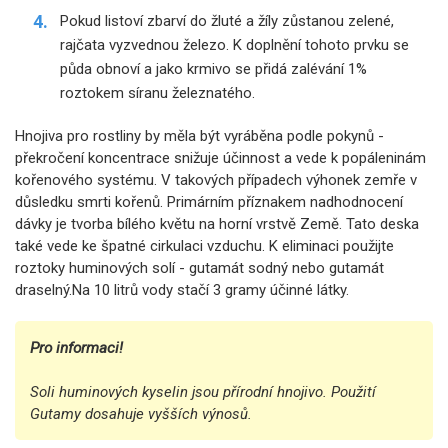
Pokud listoví zbarví do žluté a žíly zůstanou zelené,
rajčata vyzvednou železo. K doplnění tohoto prvku se
půda obnoví a jako krmivo se přidá zalévání 1%
roztokem síranu železnatého.
Hnojiva pro rostliny by měla být vyráběna podle pokynů -
překročení koncentrace snižuje účinnost a vede k popáleninám
kořenového systému. V takových případech výhonek zemře v
důsledku smrti kořenů. Primárním příznakem nadhodnocení
dávky je tvorba bílého květu na horní vrstvě Země. Tato deska
také vede ke špatné cirkulaci vzduchu. K eliminaci použijte
roztoky huminových solí - gutamát sodný nebo gutamát
draselný.Na 10 litrů vody stačí 3 gramy účinné látky.
Pro informaci!
Soli huminových kyselin jsou přírodní hnojivo. Použití
Gutamy dosahuje vyšších výnosů.