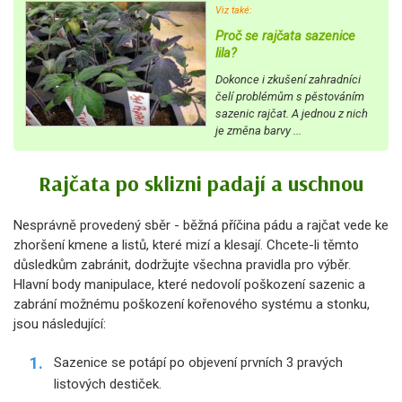
Viz také:
Proč se rajčata sazenice
lila?
Dokonce i zkušení zahradníci
čelí problémům s pěstováním
sazenic rajčat. A jednou z nich
je změna barvy ...
Rajčata po sklizni padají a uschnou
Nesprávně provedený sběr - běžná příčina pádu a rajčat vede ke
zhoršení kmene a listů, které mizí a klesají. Chcete-li těmto
důsledkům zabránit, dodržujte všechna pravidla pro výběr.
Hlavní body manipulace, které nedovolí poškození sazenic a
zabrání možnému poškození kořenového systému a stonku,
jsou následující:
Sazenice se potápí po objevení prvních 3 pravých
listových destiček.