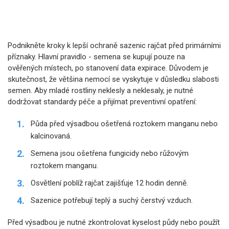
Podnikněte kroky k lepší ochraně sazenic rajčat před primárními
příznaky. Hlavní pravidlo - semena se kupují pouze na
ověřených místech, po stanovení data expirace. Důvodem je
skutečnost, že většina nemocí se vyskytuje v důsledku slabosti
semen. Aby mladé rostliny neklesly a neklesaly, je nutné
dodržovat standardy péče a přijímat preventivní opatření:
Půda před výsadbou ošetřená roztokem manganu nebo
kalcinovaná.
Semena jsou ošetřena fungicidy nebo růžovým
roztokem manganu.
Osvětlení poblíž rajčat zajišťuje 12 hodin denně.
Sazenice potřebují teplý a suchý čerstvý vzduch.
Před výsadbou je nutné zkontrolovat kyselost půdy nebo použít