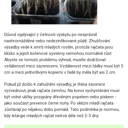
Důvod vyplývající z četnosti výskytu po nesprávně
nashromážděné nebo nedezinfikované půdě. Zhušťování
výsadby vede k smrti mladých rostlin, protože rajčata jsou
blízko a jejich kořenové systémy nemohou normálně růst.
Abyste se tomuto problému vyhnuli, musíte dodržovat
vzdálenost mezi sazenicemi. Vzdálenost mezi řádky musí být 5
cm a mezi jednotlivými kopiemi v řadě by měla být asi 2 cm.
Pokud již došlo k zahuštění výsadby, je třeba sazenice
vyzvednout, jinak rajčata zemřou. Na konci vychystávání musí
být volné uličky posypány dřevěným popelem nebo pískem -
jako součást prevence černé nohy. Po sklizni mladí rajčata
zůstávají po nějakou dobu pomalá. Tato podmínka je normou,
kdy letargie mladých rajčat netrvá déle než 2-3 dny.