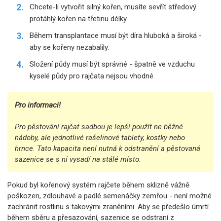
Chcete-li vytvořit silný kořen, musíte sevřít středový
protáhlý kořen na třetinu délky.
Během transplantace musí být díra hluboká a široká -
aby se kořeny nezabalily.
Složení půdy musí být správné - špatně ve vzduchu
kyselé půdy pro rajčata nejsou vhodné.
Pro informaci!
Pro pěstování rajčat sadbou je lepší použít ne běžné
nádoby, ale jednotlivé rašelinové tablety, kostky nebo
hrnce. Tato kapacita není nutná k odstranění a pěstovaná
sazenice se s ní vysadí na stálé místo.
Pokud byl kořenový systém rajčete během sklizně vážně
poškozen, zdlouhavé a padlé semenáčky zemřou - není možné
zachránit rostlinu s takovými zraněními. Aby se předešlo úmrtí
během sběru a přesazování, sazenice se odstraní z