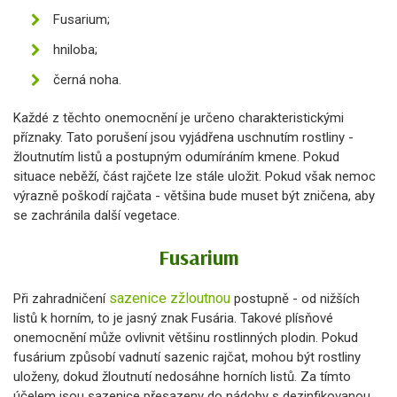
Fusarium;
hniloba;
černá noha.
Každé z těchto onemocnění je určeno charakteristickými
příznaky. Tato porušení jsou vyjádřena uschnutím rostliny -
žloutnutím listů a postupným odumíráním kmene. Pokud
situace neběží, část rajčete lze stále uložit. Pokud však nemoc
výrazně poškodí rajčata - většina bude muset být zničena, aby
se zachránila další vegetace.
Fusarium
sazenice zžloutnou
Při zahradničení
postupně - od nižších
listů k horním, to je jasný znak Fusária. Takové plísňové
onemocnění může ovlivnit většinu rostlinných plodin. Pokud
fusárium způsobí vadnutí sazenic rajčat, mohou být rostliny
uloženy, dokud žloutnutí nedosáhne horních listů. Za tímto
účelem jsou sazenice přesazeny do nádoby s dezinfikovanou