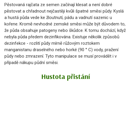
Pěstovaná rajčata ze semen začínají klesat a není dobré
pěstovat a chřadnout nejčastěji kvůli špatné směsi půdy. Kyslá
a hustá půda vede ke žloutnutí, pádu a vadnutí sazenic u
kořene. Kromě nevhodné zemské směsi může být důvodem to,
že půda obsahuje patogeny nebo škůdce. K tomu dochází, když
nebyla půda předem dezinfikována. Existuje několik způsobů
dezinfekce - rozlití půdy mírně růžovým roztokem
manganistanu draselného nebo horké (90 ° C) vody, pražení
půdy nebo zmrazení. Tyto manipulace se musí provádět i v
případě nákupu půdní směsi.
Hustota přistání