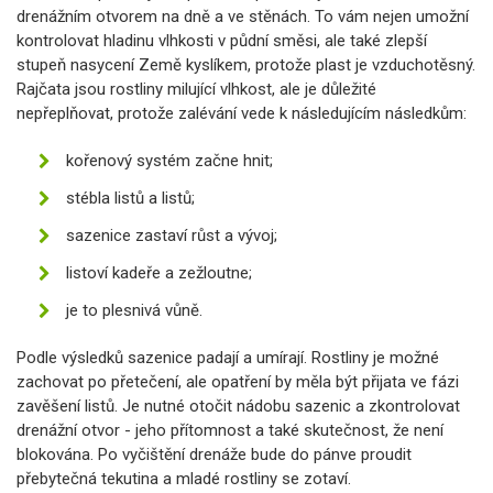
drenážním otvorem na dně a ve stěnách. To vám nejen umožní
kontrolovat hladinu vlhkosti v půdní směsi, ale také zlepší
stupeň nasycení Země kyslíkem, protože plast je vzduchotěsný.
Rajčata jsou rostliny milující vlhkost, ale je důležité
nepřeplňovat, protože zalévání vede k následujícím následkům:
kořenový systém začne hnit;
stébla listů a listů;
sazenice zastaví růst a vývoj;
listoví kadeře a zežloutne;
je to plesnivá vůně.
Podle výsledků sazenice padají a umírají. Rostliny je možné
zachovat po přetečení, ale opatření by měla být přijata ve fázi
zavěšení listů. Je nutné otočit nádobu sazenic a zkontrolovat
drenážní otvor - jeho přítomnost a také skutečnost, že není
blokována. Po vyčištění drenáže bude do pánve proudit
přebytečná tekutina a mladé rostliny se zotaví.