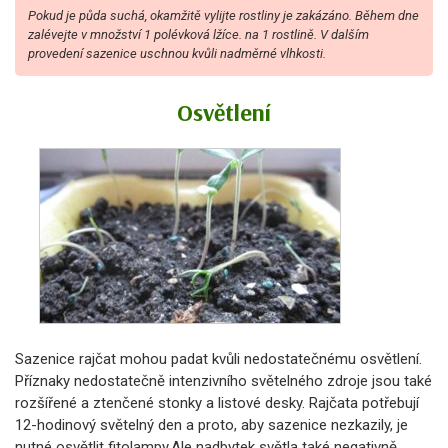
Pokud je půda suchá, okamžitě vylijte rostliny je zakázáno. Během dne
zalévejte v množství 1 polévková lžíce. na 1 rostlině. V dalším
provedení sazenice uschnou kvůli nadměrné vlhkosti.
Osvětlení
Sazenice rajčat mohou padat kvůli nedostatečnému osvětlení.
Příznaky nedostatečně intenzivního světelného zdroje jsou také
rozšířené a ztenčené stonky a listové desky. Rajčata potřebují
12-hodinový světelný den a proto, aby sazenice nezkazily, je
nutné osvětlit fitolampy.Ale nadbytek světla také negativně