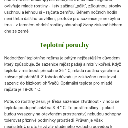
ovlivňuje mladé rostliny - listy začínají „pálit“, zžloutnou, stonky
uschnou a lehnou si - rajčata zemřou. Během nočních hodin
není třeba dalšího osvětlení, protože pro sazenice je nezbytná
tma - v temném období rostliny absorbují živiny získané během
dne ze země.
Teplotní poruchy
Nedodržení teplotního režimu je pátým nejčastějším důvodem,
který způsobuje, že sazenice rajčat padají a mizí v kořeni. Když
teplota v místnosti přesáhne 36 ° C, mladá rostlina vyschne a
zahyne při přehřátí. Z tohoto důvodu je zakázáno umisťovat
sazenic do blízkosti ohřívačů. Optimální teplota pro mladé
rajčata je 18-20 ° C.
Poté, co rostliny zesílí, je třeba sazenice ztvrdnout - v noci se
teplota postupně sníží na 3-4 ° C. To posílí rostliny - pokud
budou vysazeny na otevřeném prostranství, nebudou schopny
tolerovat příznivé podmínky prostředí. Průvan je však
nepřijatelný, protože závity studeného vzduchu povedou k