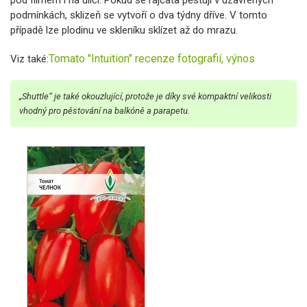
pod filmem i na ulici. Pokud se rajčata pěstují v uzavřených
podmínkách, sklizeň se vytvoří o dva týdny dříve. V tomto
případě lze plodinu ve skleníku sklízet až do mrazu.
Tomato "Intuition" recenze fotografií, výnos
Viz také:
„Shuttle“ je také okouzlující, protože je díky své kompaktní velikosti
vhodný pro pěstování na balkóně a parapetu.