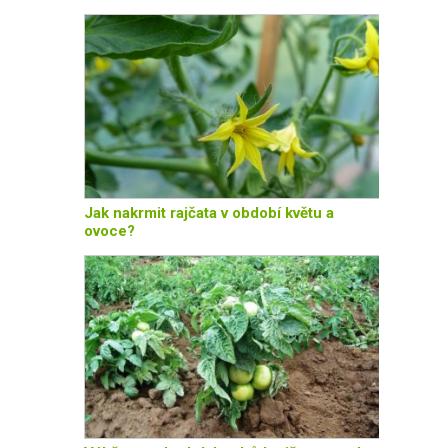
Jak nakrmit rajčata v období květu a
ovoce?