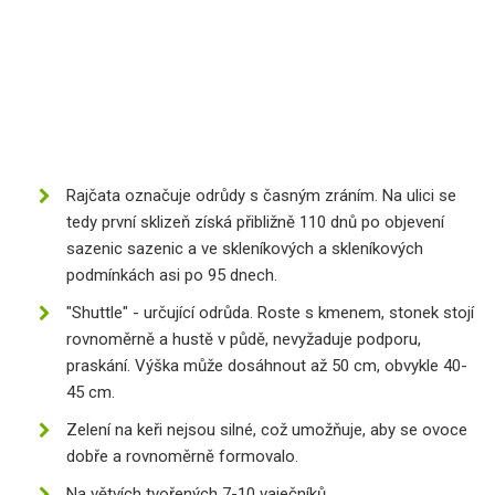
Rajčata označuje odrůdy s časným zráním. Na ulici se
tedy první sklizeň získá přibližně 110 dnů po objevení
sazenic sazenic a ve skleníkových a skleníkových
podmínkách asi po 95 dnech.
"Shuttle" - určující odrůda. Roste s kmenem, stonek stojí
rovnoměrně a hustě v půdě, nevyžaduje podporu,
praskání. Výška může dosáhnout až 50 cm, obvykle 40-
45 cm.
Zelení na keři nejsou silné, což umožňuje, aby se ovoce
dobře a rovnoměrně formovalo.
Na větvích tvořených 7-10 vaječníků.