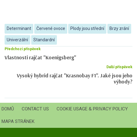
Determinant
Červené ovoce
Plody jsou střední
Brzy zrání
Univerzální
Standardní
Předchozí příspěvek
Vlastnosti rajčat "Koenigsberg"
Další příspěvek
Vysoký hybrid rajčat "Krasnobay F1". Jaké jsou jeho
výhody?
DOMŮ
CONTACT US
COOKIE USAGE & PRIVACY POLICY
MAPA STRÁNEK