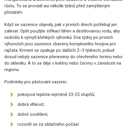
růstu. To se provádí asi několik týdnů před zamýšleným
přistáním.
Když se sazenice objevily, pak v prvních dnech potřebují jen
zalévat. Opět použijte stříkací láhev a destilovanou vodu, aby
nedošlo k vymytí křehkých výhonků. Dva týdny po prvních
výhoncích jsou sazenice zbaveny komplexního hnojiva pro
rajčata. Krmení se opakuje po dalších 2–3 týdnech, pokud
dosud nebyly sazenice přeneseny do otevřeného terénu nebo
do skleníku. A to se děje v květnu nebo červnu v závislosti na
regionu.
Podmínky pro pěstování sazenic:
pokojová teplota nejméně 23-25 ​​stupňů;
dobrá vlhkost;
dobré osvětlení;
rozsvítí se za oblačného počasí.