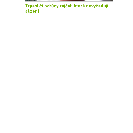
Trpasličí odrůdy rajčat, které nevyžadují
sázení