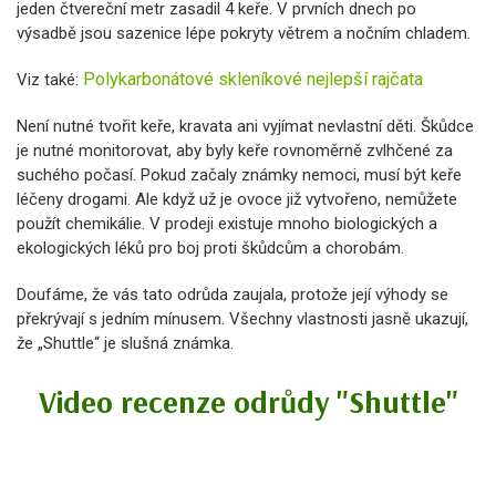
jeden čtvereční metr zasadil 4 keře. V prvních dnech po
výsadbě jsou sazenice lépe pokryty větrem a nočním chladem.
Polykarbonátové skleníkové nejlepší rajčata
Viz také:
Není nutné tvořit keře, kravata ani vyjímat nevlastní děti. Škůdce
je nutné monitorovat, aby byly keře rovnoměrně zvlhčené za
suchého počasí. Pokud začaly známky nemoci, musí být keře
léčeny drogami. Ale když už je ovoce již vytvořeno, nemůžete
použít chemikálie. V prodeji existuje mnoho biologických a
ekologických léků pro boj proti škůdcům a chorobám.
Doufáme, že vás tato odrůda zaujala, protože její výhody se
překrývají s jedním mínusem. Všechny vlastnosti jasně ukazují,
že „Shuttle“ je slušná známka.
Video recenze odrůdy "Shuttle"