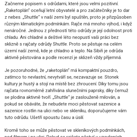
Začneme popisem s odrůdami, které jsou velmi pozitivní.
„Raketoplán“ oceňují letní obyvatelé a pro začátečníky je to dar
z nebes. „Shuttle“ v naší zemi byl spuštěn, proto je přizpůsoben
různým klimatickým podmínkám. Rajče má mnoho výhod, i když
nenáročné. Jednou z předností této odrůdy je její odolnost proti
chladu. Ani chladné a deštivé léto neopustí vaši práci bez
sklizně s rajčaty odrůdy Shuttle. Proto se pěstuje na celém
území naší země, kde je chladno a teplo. Na Sibiři je odrůda
aktivně pěstována a podle recenzí je sklizeň vždy příjemná.
Je pozoruhodné, že „raketoplán“ má kompaktní pouzdro,
zatímco to nevlastní, nevytváří se, nezavazuje se. Stonek
kultury je hustý a stojí na místě bez zhroucení. Díky tomu jsou
rajčata rovnoměrně zahřívána slunečními paprsky, díky čemuž
se plodina aktivně tvoří. „Shuttle“ je zaslouženě milován, a
pokud se obáváte, že nebudete moci pěstovat sazenice a
sazenice rostlin na ulici nebo ve skleníku, doporučujeme vám
tuto odrůdu. Ušetří spoustu času a úsilí.
Kromě toho se může pěstovat ve skleníkových podmínkách,