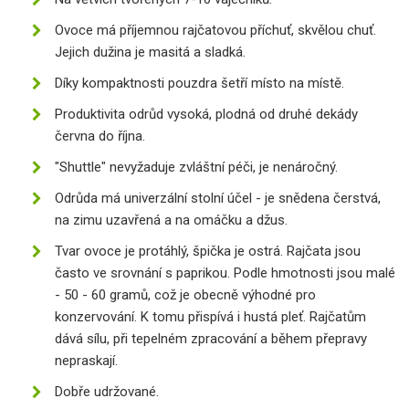
Ovoce má příjemnou rajčatovou příchuť, skvělou chuť.
Jejich dužina je masitá a sladká.
Díky kompaktnosti pouzdra šetří místo na místě.
Produktivita odrůd vysoká, plodná od druhé dekády
června do října.
"Shuttle" nevyžaduje zvláštní péči, je nenáročný.
Odrůda má univerzální stolní účel - je snědena čerstvá,
na zimu uzavřená a na omáčku a džus.
Tvar ovoce je protáhlý, špička je ostrá. Rajčata jsou
často ve srovnání s paprikou. Podle hmotnosti jsou malé
- 50 - 60 gramů, což je obecně výhodné pro
konzervování. K tomu přispívá i hustá pleť. Rajčatům
dává sílu, při tepelném zpracování a během přepravy
nepraskají.
Dobře udržované.