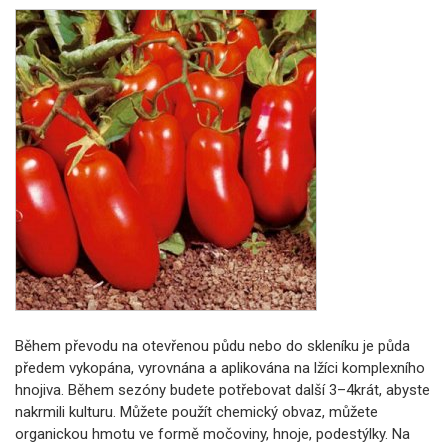
Během převodu na otevřenou půdu nebo do skleníku je půda
předem vykopána, vyrovnána a aplikována na lžíci komplexního
hnojiva. Během sezóny budete potřebovat další 3–4krát, abyste
nakrmili kulturu. Můžete použít chemický obvaz, můžete
organickou hmotu ve formě močoviny, hnoje, podestýlky. Na