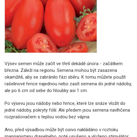
Výsev semen může začít ve třetí dekádě února - začátkem
března. Záleží na regionu. Semena mohou být zasazena
okamžitě, aby se zabránilo fázi sběru. K tomu můžete použít
rašelinové hrnce najednou nebo zasít semena do jedné nádoby,
ale po 6 cm od sebe do hloubky asi 1 cm.
Po výsevu jsou nádoby nebo hrnce, které lze snáze vložit do
jedné nádoby, pokryty fólií. Ale předem jsou semena navlhčena
rozprašovačem s teplou vodou bez vápna.
Ano, před výsadbou může být osivo nakládáno v roztoku
manganistanu draselného, ​​poté usušeno a vloženo stimulátor