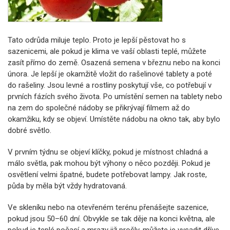
Tato odrůda miluje teplo. Proto je lepší pěstovat ho s
sazenicemi, ale pokud je klima ve vaší oblasti teplé, můžete
zasít přímo do země. Osazená semena v březnu nebo na konci
února. Je lepší je okamžitě vložit do rašelinové tablety a poté
do rašeliny. Jsou levné a rostliny poskytují vše, co potřebují v
prvních fázích svého života. Po umístění semen na tablety nebo
na zem do společné nádoby se přikrývají filmem až do
okamžiku, kdy se objeví. Umístěte nádobu na okno tak, aby bylo
dobré světlo.
V prvním týdnu se objeví klíčky, pokud je místnost chladná a
málo světla, pak mohou být výhony o něco později. Pokud je
osvětlení velmi špatné, budete potřebovat lampy. Jak roste,
půda by měla být vždy hydratovaná.
Ve skleníku nebo na otevřeném terénu přenášejte sazenice,
pokud jsou 50–60 dní. Obvykle se tak děje na konci května, ale
pokud je teplé počasí a mrazy již prošly, můžete je vysadit dříve.