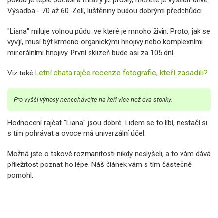
Výsadba - 70 až 60. Zelí, luštěniny budou dobrými předchůdci.
"Liana" miluje volnou půdu, ve které je mnoho živin. Proto, jak se
vyvíjí, musí být krmeno organickými hnojivy nebo komplexními
minerálními hnojivy. První sklizeň bude asi za 105 dní.
Letní chata rajče recenze fotografie, kteří zasadili?
Viz také:
Pro vyšší výnosy nenechávejte na keři více než dva stonky.
Hodnocení rajčat "Liana" jsou dobré. Lidem se to líbí, nestačí si
s tím pohrávat a ovoce má univerzální účel.
Možná jste o takové rozmanitosti nikdy neslyšeli, a to vám dává
příležitost poznat ho lépe. Náš článek vám s tím částečně
pomohl.