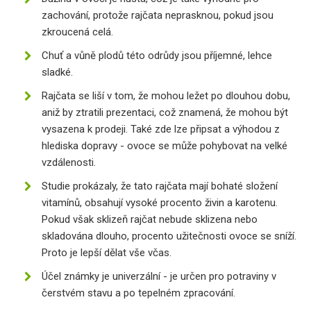
zachování, protože rajčata neprasknou, pokud jsou
zkroucená celá.
Chuť a vůně plodů této odrůdy jsou příjemné, lehce
sladké.
Rajčata se liší v tom, že mohou ležet po dlouhou dobu,
aniž by ztratili prezentaci, což znamená, že mohou být
vysazena k prodeji. Také zde lze připsat a výhodou z
hlediska dopravy - ovoce se může pohybovat na velké
vzdálenosti.
Studie prokázaly, že tato rajčata mají bohaté složení
vitamínů, obsahují vysoké procento živin a karotenu.
Pokud však sklizeň rajčat nebude sklizena nebo
skladována dlouho, procento užitečnosti ovoce se sníží.
Proto je lepší dělat vše včas.
Účel známky je univerzální - je určen pro potraviny v
čerstvém stavu a po tepelném zpracování.