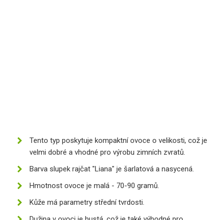
Tento typ poskytuje kompaktní ovoce o velikosti, což je
velmi dobré a vhodné pro výrobu zimních zvratů.
Barva slupek rajčat "Liana" je šarlatová a nasycená.
Hmotnost ovoce je malá - 70-90 gramů.
Kůže má parametry střední tvrdosti.
Dužina v ovoci je hustá, což je také výhodné pro