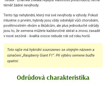
"Sedek". Známka získala nejlepší vlastnosti předchůdců, nemá
téměř žádné nevýhody.
Tento typ nehybridní, který má své nevýhody a výhody. Pokud
mluvíme o prvním, hybridy jsou vždy odolnější vůči chorobám,
povětrnostním vlivům a škůdcům, ale plus jednoduché odrůdy
jsou to, že semena můžete každoročně sbírat a znovu zasadit
v nové sezóně - kvalita ovoce nebude rok od roku horší.
Toto rajče má hybridní sourozenec se stejným názvem a
označení „Raspberry Giant F1“. Při výběru semene buďte
opatrní.
Odrůdová charakteristika