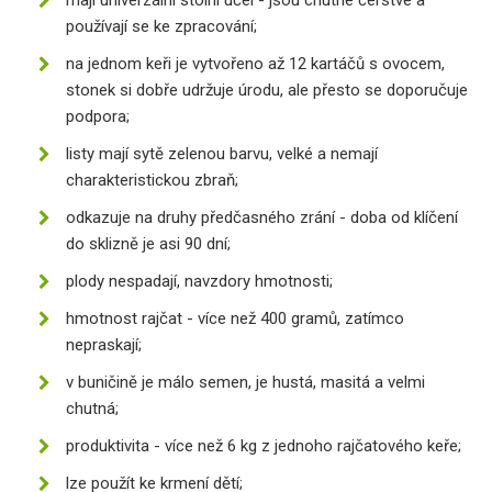
mají univerzální stolní účel - jsou chutné čerstvé a
používají se ke zpracování;
na jednom keři je vytvořeno až 12 kartáčů s ovocem,
stonek si dobře udržuje úrodu, ale přesto se doporučuje
podpora;
listy mají sytě zelenou barvu, velké a nemají
charakteristickou zbraň;
odkazuje na druhy předčasného zrání - doba od klíčení
do sklizně je asi 90 dní;
plody nespadají, navzdory hmotnosti;
hmotnost rajčat - více než 400 gramů, zatímco
nepraskají;
v buničině je málo semen, je hustá, masitá a velmi
chutná;
produktivita - více než 6 kg z jednoho rajčatového keře;
lze použít ke krmení dětí;