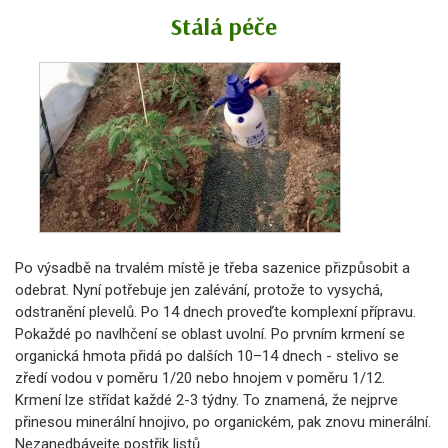
Stálá péče
Po výsadbě na trvalém místě je třeba sazenice přizpůsobit a
odebrat. Nyní potřebuje jen zalévání, protože to vysychá,
odstranění plevelů. Po 14 dnech proveďte komplexní přípravu.
Pokaždé po navlhčení se oblast uvolní. Po prvním krmení se
organická hmota přidá po dalších 10–14 dnech - stelivo se
zředí vodou v poměru 1/20 nebo hnojem v poměru 1/12.
Krmení lze střídat každé 2-3 týdny. To znamená, že nejprve
přinesou minerální hnojivo, po organickém, pak znovu minerální.
Nezanedbávejte postřik listů.