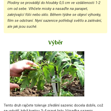
Plodiny se provádějí do hloubky 0,5 cm ve vzdálenosti 1-2
cm od sebe. Vlhčete misky a nasaďte na parapet,
zakrývající fólii nebo sklo. Během týdne se objeví výhonky,
film se odstraní. Nyní sazenice potřebují světlo a zalévání,
ale jak jsou suché.
Výběr
Tento druh rajčete toleruje zředění sazenic docela dobře, což
se vytváří, když kvetou 3-4 pravé listy. Výsadba sazenic