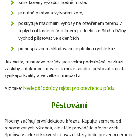
silné kořeny vyžadují hodně místa;
je nutná pastva a vytvoření keře;
poskytuje maximální výnosy na otevřeném terénu v
teplých oblastech. V mírném podnebí lze Sibiř a Dálný
východ pěstovat ve sklenících;
při nesprávném skladování se plodina rychle kazí.
Jak vidíte, mínusové odrůdy jsou velmi podmíněné, nezkazí
zásluhy a dokonce i nováček může snadno pěstovat rajčata
vynikající kvality a ve velkém množství.
Nejlepší odrůdy rajčat pro otevřenou půdu
Viz také:
Pěstování
Plodiny začínají první dekádou března. Kupujte semena od
renomovaných výrobců, ale stále provádějte předsevzetí.
Spočívá v selekci klíčivosti, obvazu, který bude prevencí nemocí