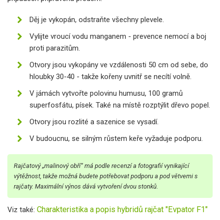
Děj je vykopán, odstraňte všechny plevele.
Vylijte vroucí vodu manganem - prevence nemocí a boj
proti parazitům.
Otvory jsou vykopány ve vzdálenosti 50 cm od sebe, do
hloubky 30-40 - takže kořeny uvnitř se necítí volně.
V jámách vytvořte polovinu humusu, 100 gramů
superfosfátu, písek. Také na místě rozptýlit dřevo popel.
Otvory jsou rozlité a sazenice se vysadí.
V budoucnu, se silným růstem keře vyžaduje podporu.
Rajčatový „malinový obří“ má podle recenzí a fotografií vynikající
výtěžnost, takže možná budete potřebovat podporu a pod větvemi s
rajčaty. Maximální výnos dává vytvoření dvou stonků.
Charakteristika a popis hybridů rajčat "Evpator F1"
Viz také: