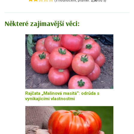
(
1
hodnocení, průměr:
2,00
od 5)
Některé zajímavější věci:
Rajčata „Malinová masitá“: odrůda s
vynikajícími vlastnostmi