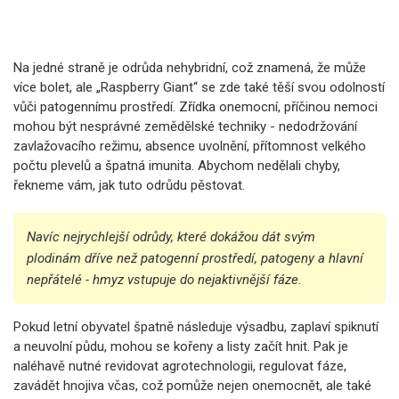
Na jedné straně je odrůda nehybridní, což znamená, že může
více bolet, ale „Raspberry Giant“ se zde také těší svou odolností
vůči patogennímu prostředí. Zřídka onemocní, příčinou nemoci
mohou být nesprávné zemědělské techniky - nedodržování
zavlažovacího režimu, absence uvolnění, přítomnost velkého
počtu plevelů a špatná imunita. Abychom nedělali chyby,
řekneme vám, jak tuto odrůdu pěstovat.
Navíc nejrychlejší odrůdy, které dokážou dát svým
plodinám dříve než patogenní prostředí, patogeny a hlavní
nepřátelé - hmyz vstupuje do nejaktivnější fáze.
Pokud letní obyvatel špatně následuje výsadbu, zaplaví spiknutí
a neuvolní půdu, mohou se kořeny a listy začít hnit. Pak je
naléhavě nutné revidovat agrotechnologii, regulovat fáze,
zavádět hnojiva včas, což pomůže nejen onemocnět, ale také