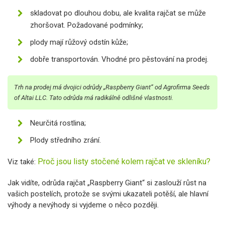
skladovat po dlouhou dobu, ale kvalita rajčat se může
zhoršovat. Požadované podmínky;
plody mají růžový odstín kůže;
dobře transportován. Vhodné pro pěstování na prodej.
Trh na prodej má dvojici odrůdy „Raspberry Giant“ od Agrofirma Seeds
of Altai LLC. Tato odrůda má radikálně odlišné vlastnosti.
Neurčitá rostlina;
Plody středního zrání.
Proč jsou listy stočené kolem rajčat ve skleníku?
Viz také:
Jak vidíte, odrůda rajčat „Raspberry Giant“ si zaslouží růst na
vašich postelích, protože se svými ukazateli potěší, ale hlavní
výhody a nevýhody si vyjdeme o něco později.