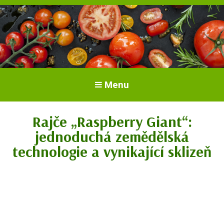
Vše o rajčatech. Pěstování rajčat.
Pěstování a péče o rajčata
Menu
Odrůdy a sazenice.
Rajče „Raspberry Giant“:
jednoduchá zemědělská
technologie a vynikající sklizeň