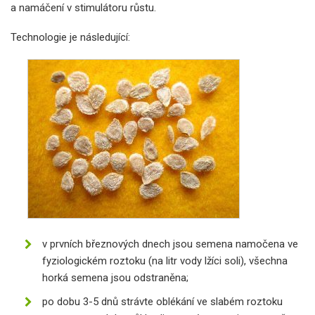
a namáčení v stimulátoru růstu.
Technologie je následující:
v prvních březnových dnech jsou semena namočena ve
fyziologickém roztoku (na litr vody lžíci soli), všechna
horká semena jsou odstraněna;
po dobu 3-5 dnů strávte oblékání ve slabém roztoku