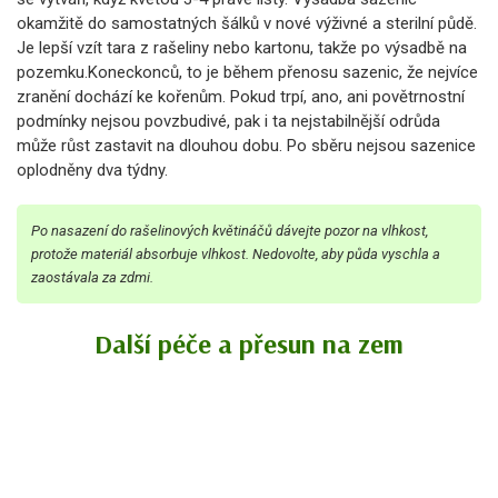
okamžitě do samostatných šálků v nové výživné a sterilní půdě.
Je lepší vzít tara z rašeliny nebo kartonu, takže po výsadbě na
pozemku.Koneckonců, to je během přenosu sazenic, že ​​nejvíce
zranění dochází ke kořenům. Pokud trpí, ano, ani povětrnostní
podmínky nejsou povzbudivé, pak i ta nejstabilnější odrůda
může růst zastavit na dlouhou dobu. Po sběru nejsou sazenice
oplodněny dva týdny.
Po nasazení do rašelinových květináčů dávejte pozor na vlhkost,
protože materiál absorbuje vlhkost. Nedovolte, aby půda vyschla a
zaostávala za zdmi.
Další péče a přesun na zem