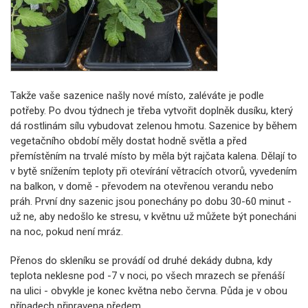
Takže vaše sazenice našly nové místo, zaléváte je podle
potřeby. Po dvou týdnech je třeba vytvořit doplněk dusíku, který
dá rostlinám sílu vybudovat zelenou hmotu. Sazenice by během
vegetačního období měly dostat hodně světla a před
přemístěním na trvalé místo by měla být rajčata kalena. Dělají to
v bytě snížením teploty při otevírání větracích otvorů, vyvedením
na balkon, v domě - převodem na otevřenou verandu nebo
práh. První dny sazenic jsou ponechány po dobu 30-60 minut -
už ne, aby nedošlo ke stresu, v květnu už můžete být ponecháni
na noc, pokud není mráz.
Přenos do skleníku se provádí od druhé dekády dubna, kdy
teplota neklesne pod -7 v noci, po všech mrazech se přenáší
na ulici - obvykle je konec května nebo června. Půda je v obou
případech připravena předem.