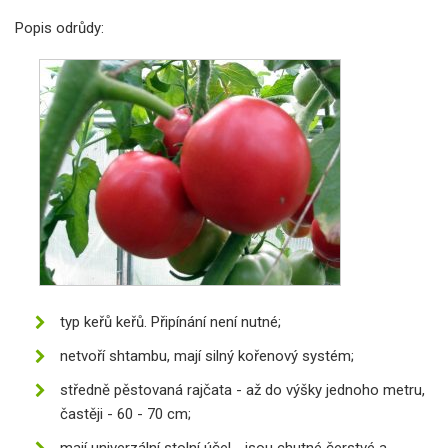
Popis odrůdy:
typ keřů keřů. Připínání není nutné;
netvoří shtambu, mají silný kořenový systém;
středně pěstovaná rajčata - až do výšky jednoho metru,
častěji - 60 - 70 cm;