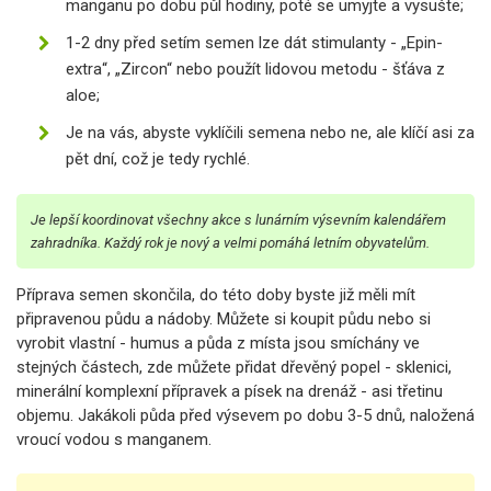
manganu po dobu půl hodiny, poté se umyjte a vysušte;
1-2 dny před setím semen lze dát stimulanty - „Epin-
extra“, „Zircon“ nebo použít lidovou metodu - šťáva z
aloe;
Je na vás, abyste vyklíčili semena nebo ne, ale klíčí asi za
pět dní, což je tedy rychlé.
Je lepší koordinovat všechny akce s lunárním výsevním kalendářem
zahradníka. Každý rok je nový a velmi pomáhá letním obyvatelům.
Příprava semen skončila, do této doby byste již měli mít
připravenou půdu a nádoby. Můžete si koupit půdu nebo si
vyrobit vlastní - humus a půda z místa jsou smíchány ve
stejných částech, zde můžete přidat dřevěný popel - sklenici,
minerální komplexní přípravek a písek na drenáž - asi třetinu
objemu. Jakákoli půda před výsevem po dobu 3-5 dnů, naložená
vroucí vodou s manganem.